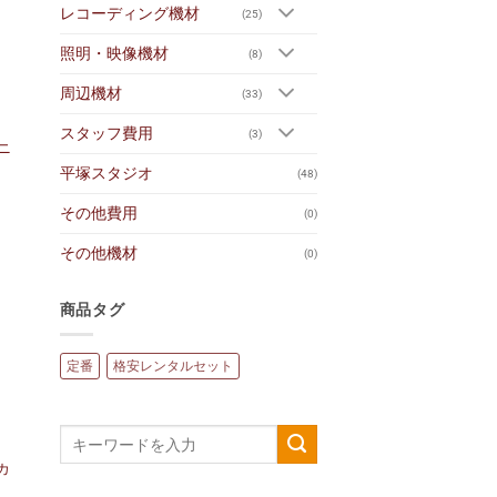
レコーディング機材
(25)
照明・映像機材
(8)
周辺機材
(33)
スタッフ費用
(3)
モニ
平塚スタジオ
(48)
その他費用
(0)
その他機材
(0)
商品タグ
定番
格安レンタルセット
カ