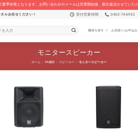
/16 まで夏季休業となります。お問い合わせやメールは営業開始後、順次返信させてい
受付営業時間
0463-74-6963
ンタルお任せください！
機材を探す
お見積り/お申込み
モニタースピーカー
ホーム
/
PA機材
/
スピーカー
/
モニタースピーカー