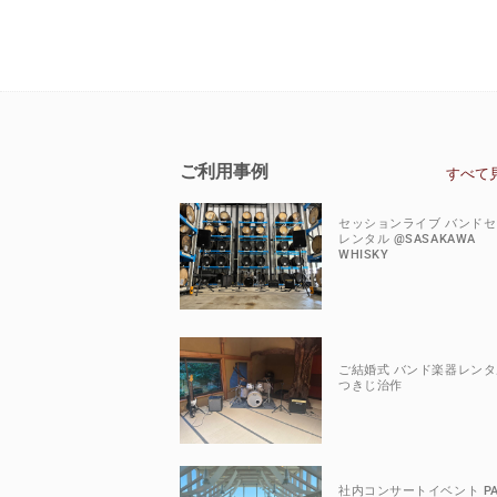
ご利用事例
すべて
セッションライブ バンド
レンタル @SASAKAWA
WHISKY
ご結婚式 バンド楽器レンタ
つきじ治作
社内コンサートイベント P