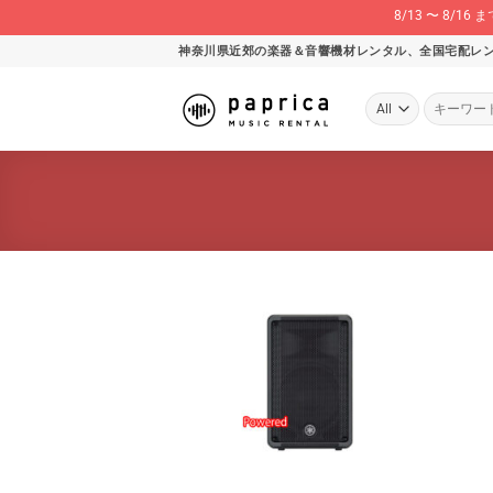
8/13 〜 8
Skip
神奈川県近郊の楽器＆音響機材レンタル、全国宅配レ
to
content
検
索
対
象: