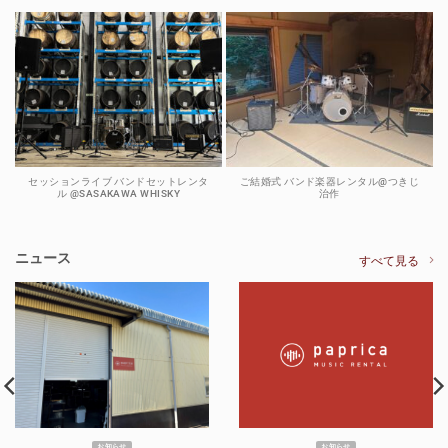
セッションライブ バンドセットレンタ
ご結婚式 バンド楽器レンタル@つきじ
ル @SASAKAWA WHISKY
治作
ニュース
すべて見る
お知らせ
お知らせ