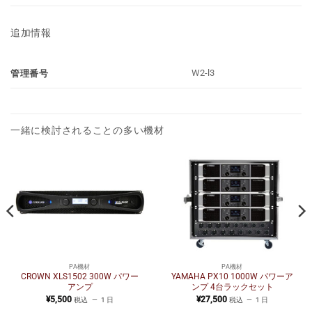
追加情報
W2-l3
管理番号
一緒に検討されることの多い機材
PA機材
PA機材
CROWN XLS1502 300W パワー
YAMAHA PX10 1000W パワーア
アンプ
ンプ 4台ラックセット
¥
5,500
¥
27,500
税込
1 日
税込
1 日