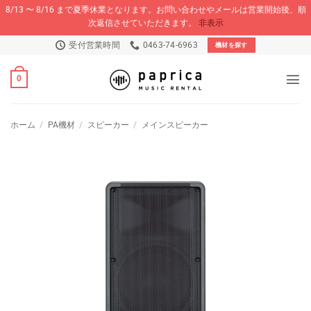
8/13 〜 8/16 まで夏季休業となります。お問い合わせやメールは営業開始後、順
次返信させていただきます。
非表示
Skip
受付営業時間
0463-74-6963
機材を探す
to
content
0
ホーム
/
PA機材
/
スピーカー
/
メインスピーカー