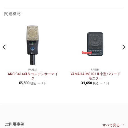
関連機材
PA機材
PA機材
AKG C414XLS コンデンサーマイ
YAMAHA MS101 II 小型パワード
ク
モニター
¥
5,500
¥
1,650
税込
1 日
税込
1 日
ご利用事例
すべて見る