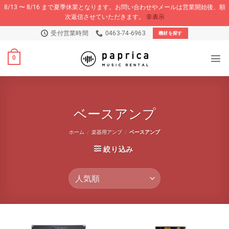
8/13 〜 8/16 まで夏季休業となります。お問い合わせやメールは営業開始後、順
次返信させていただきます。
非表示
Skip
受付営業時間
0463-74-6963
機材を探す
to
content
0
ベースアンプ
ホーム
/
楽器用アンプ
/
ベースアンプ
絞り込み