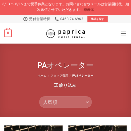
8/13 〜 8/16 まで夏季休業となります。お問い合わせやメールは営業開始後、順
次返信させていただきます。
非表示
Skip
受付営業時間
0463-74-6963
機材を探す
to
content
0
PAオペレーター
ホーム
/
スタッフ費用
/
PAオペレーター
絞り込み