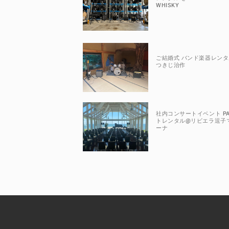
WHISKY
ご結婚式 バンド楽器レンタ
つきじ治作
社内コンサートイベント P
トレンタル@リビエラ逗子
ーナ