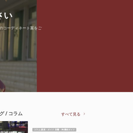
さい
のコーディネート案をご
グ / コラム
すべて見る
コラム 講座・ガイド 音響・PA機材ガイド