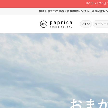
8/13 〜 8
Skip
神奈川県近郊の楽器＆音響機材レンタル、全国宅配レ
to
content
検
索
対
象:
おま