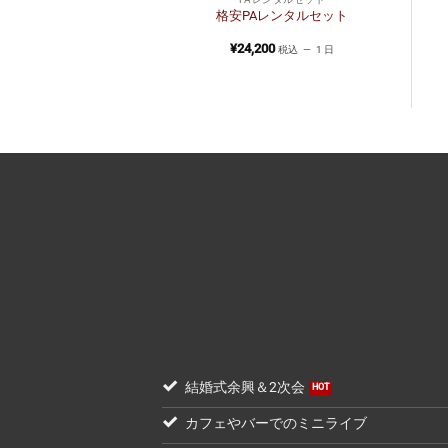
ンタルセット【コラ
格安PAレンタルセット
ム】
200
¥
24,200
税込
1 日
税込
1 日
結婚式余興＆2次会
カフェやバーでのミニライブ