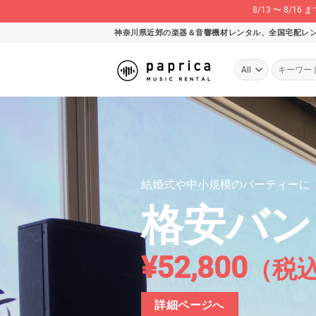
8/13 〜 8
Skip
神奈川県近郊の楽器＆音響機材レンタル、全国宅配レ
to
content
検
索
対
象:
結婚式や中小規模のパーティーに
格安バン
¥52,800
（税
詳細ページへ