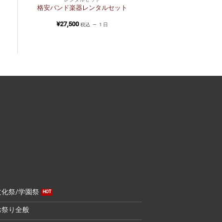
格安バンド楽器レンタルセット
¥
27,500
税込
1 日
文化祭/学園祭
お祭り全般