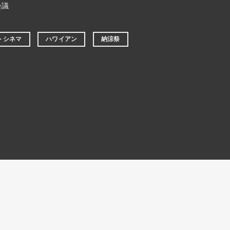
会議
トシネマ
ハワイアン
納涼祭