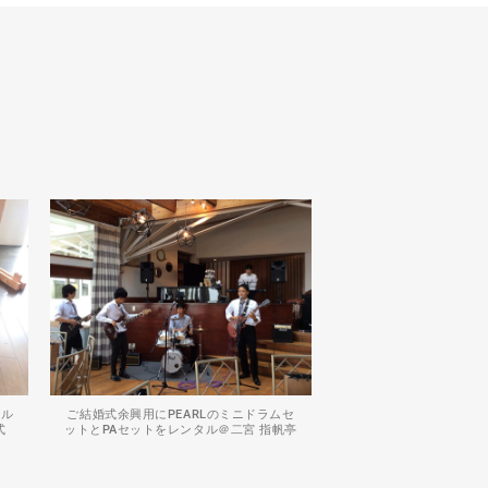
タル
ご結婚式余興用にPEARLのミニドラムセ
式
ットとPAセットをレンタル＠二宮 指帆亭