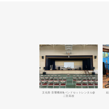
文化祭 音響機材&バンドセットレンタル@
結
二宮高校