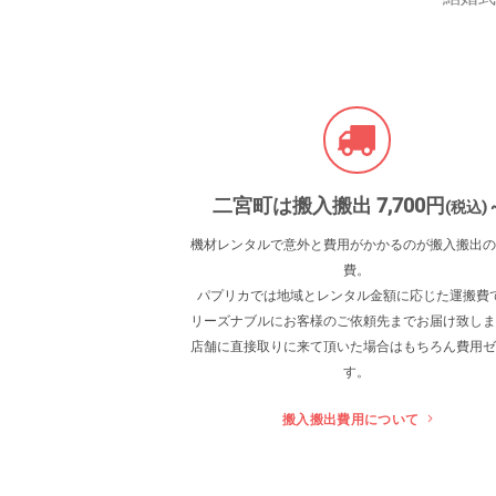
二宮町は搬入搬出 7
,700
円
(税込) 
機材レンタルで意外と費用がかかるのが搬入搬出の
費。
パプリカでは地域とレンタル金額に応じた運搬費
リーズナブルにお客様のご依頼先までお届け致しま
店舗に直接取りに来て頂いた場合はもちろん費用ゼ
す。
搬入搬出費用について