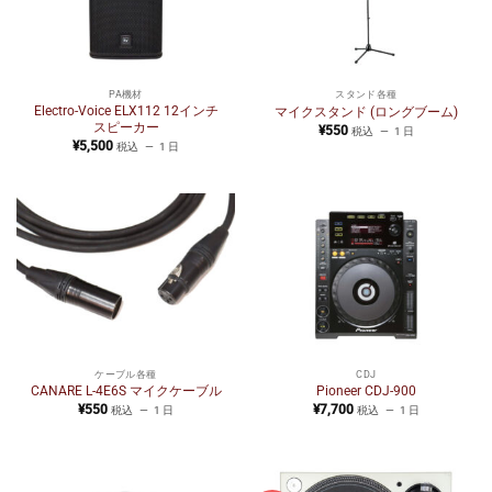
PA機材
スタンド各種
Electro-Voice ELX112 12インチ
マイクスタンド (ロングブーム)
スピーカー
¥
550
税込
1 日
¥
5,500
税込
1 日
ケーブル各種
CDJ
CANARE L-4E6S マイクケーブル
Pioneer CDJ-900
¥
550
¥
7,700
税込
1 日
税込
1 日