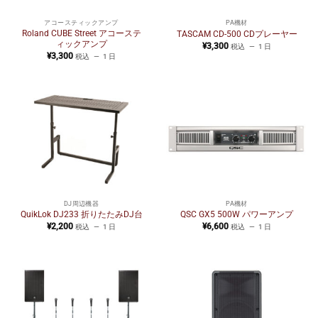
アコースティックアンプ
PA機材
Roland CUBE Street アコーステ
TASCAM CD-500 CDプレーヤー
ィックアンプ
¥
3,300
税込
1 日
¥
3,300
税込
1 日
DJ周辺機器
PA機材
QuikLok DJ233 折りたたみDJ台
QSC GX5 500W パワーアンプ
¥
2,200
¥
6,600
税込
1 日
税込
1 日