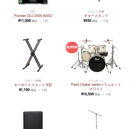
CDJ
スタンド各種
Pioneer CDJ-2000 NXS2
ギタースタンド
¥
11,000
¥
550
税込
1 日
税込
1 日
海岸OK
スタンド各種
ドラムセット
Pearl Cheker seriesドラムセット
キーボードスタンド X型
ホワイト
¥
1,100
税込
1 日
¥
16,500
税込
1 日