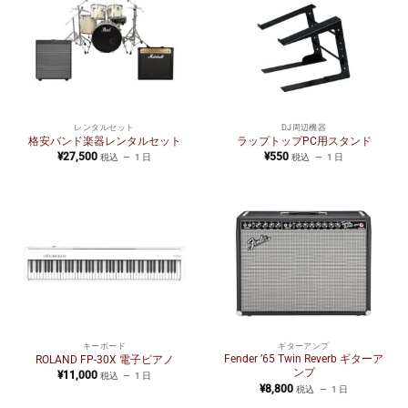
レンタルセット
DJ周辺機器
格安バンド楽器レンタルセット
ラップトップPC用スタンド
¥
27,500
¥
550
税込
1 日
税込
1 日
キーボード
ギターアンプ
Fender ’65 Twin Reverb ギターア
ROLAND FP-30X 電子ピアノ
ンプ
¥
11,000
税込
1 日
¥
8,800
税込
1 日