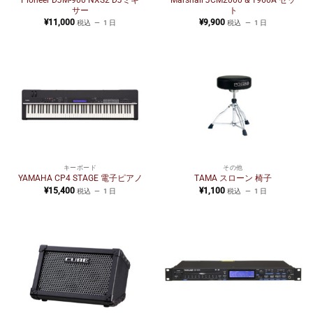
Pioneer DJM-900 NXS2 DJミキ
Marshall JCM2000 & 1960A セッ
サー
ト
¥
11,000
¥
9,900
税込
1 日
税込
1 日
キーボード
その他
YAMAHA CP4 STAGE 電子ピアノ
TAMA スローン 椅子
¥
15,400
¥
1,100
税込
1 日
税込
1 日