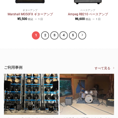
ギターアンプ
ベースアンプ
Marshall MG50FX ギターアンプ
Ampeg RB210 ベースアンプ
¥
5,500
¥
6,600
税込
1 日
税込
1 日
1
2
3
4
5
ご利用事例
すべて見る