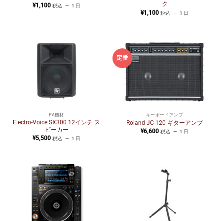
ク
¥
1,100
税込
1 日
¥
1,100
税込
1 日
定番
PA機材
キーボードアンプ
Electro-Voice SX300 12インチ ス
Roland JC-120 ギターアンプ
ピーカー
¥
6,600
税込
1 日
¥
5,500
税込
1 日