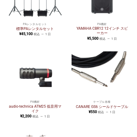
PAレンタルセット
PA機材
YAMAHA CBR12 12インチ スピ
標準PAレンタルセット
ーカー
¥
45,100
税込
1 日
¥
5,500
税込
1 日
PA機材
ケーブル各種
audio-technica ATM25 低音用マ
CANARE GS6 シールドケーブル
イク
¥
550
税込
1 日
¥
2,200
税込
1 日