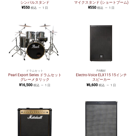
シンバルスタンド
マイクスタンド (ショートブーム)
¥
550
¥
550
税込
1 日
税込
1 日
ドラムセット
PA機材
Pearl Export Series ドラムセット
Electro-Voice ELX115 15インチ
グレーメタリック
スピーカー
¥
16,500
¥
6,600
税込
1 日
税込
1 日