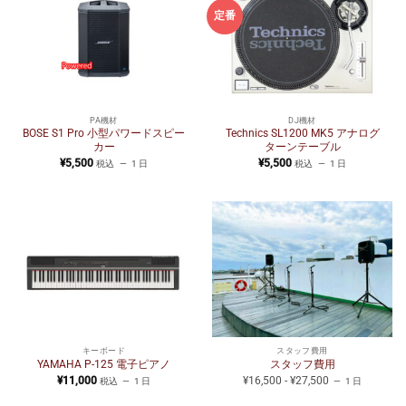
定番
PA機材
DJ機材
BOSE S1 Pro 小型パワードスピー
Technics SL1200 MK5 アナログ
カー
ターンテーブル
¥
5,500
¥
5,500
税込
1 日
税込
1 日
キーボード
スタッフ費用
YAMAHA P-125 電子ピアノ
スタッフ費用
¥
11,000
¥16,500 - ¥27,500
税込
1 日
1 日