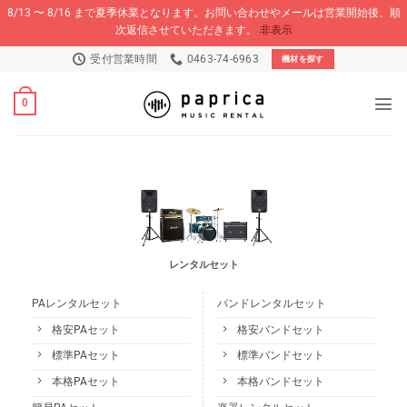
8/13 〜 8/16 まで夏季休業となります。お問い合わせやメールは営業開始後、順
次返信させていただきます。
非表示
Skip
受付営業時間
0463-74-6963
機材を探す
to
content
0
レンタルセット
PAレンタルセット
バンドレンタルセット
格安PAセット
格安バンドセット
標準PAセット
標準バンドセット
本格PAセット
本格バンドセット