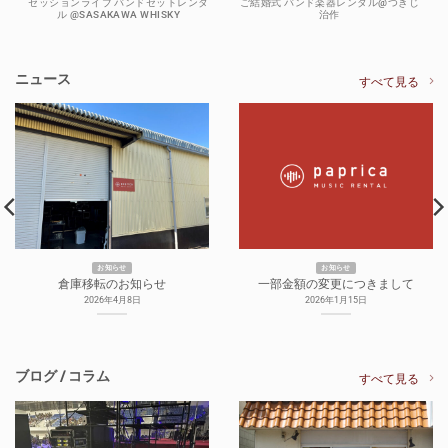
セッションライブ バンドセットレンタ
ご結婚式 バンド楽器レンタル@つきじ
ル @SASAKAWA WHISKY
治作
ニュース
すべて見る
お知らせ
お知らせ
倉庫移転のお知らせ
一部金額の変更につきまして
2026年4月8日
2026年1月15日
ブログ / コラム
すべて見る