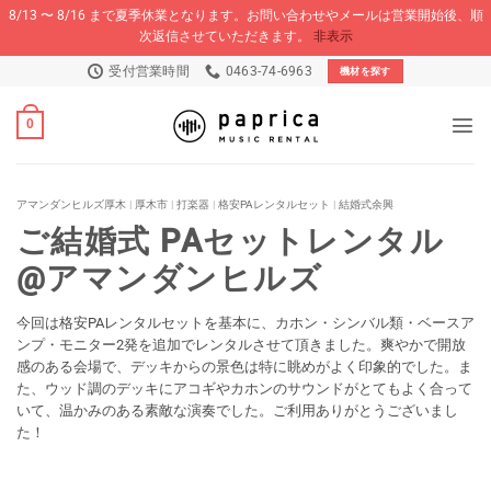
8/13 〜 8/16 まで夏季休業となります。お問い合わせやメールは営業開始後、順
次返信させていただきます。
非表示
Skip
受付営業時間
0463-74-6963
機材を探す
to
content
0
アマンダンヒルズ厚木
|
厚木市
|
打楽器
|
格安PAレンタルセット
|
結婚式余興
ご結婚式 PAセットレンタル
@アマンダンヒルズ
今回は格安PAレンタルセットを基本に、カホン・シンバル類・ベースア
ンプ・モニター2発を追加でレンタルさせて頂きました。爽やかで開放
感のある会場で、デッキからの景色は特に眺めがよく印象的でした。ま
た、ウッド調のデッキにアコギやカホンのサウンドがとてもよく合って
いて、温かみのある素敵な演奏でした。ご利用ありがとうございまし
た！