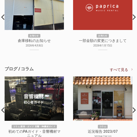
お知らせ
お知らせ
倉庫移転のお知らせ
一部金額の変更につきまして
2026年4月8日
2026年1月15日
ブログ / コラム
すべて見る
コラム 講座・ガイド 音響・PA機材ガイド
コラム
初めてのPAガイド・音響機材マ
近況報告 2023/07
ニュアル
2023年7月1日