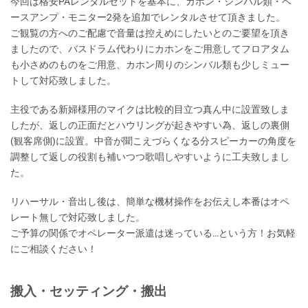
今回は格安PAレンタルセットを基本に、カホン・シンバル類・ベ
ースアンプ・モニター2発を追加でレンタルさせて頂きました。
ご観覧の方へのご配慮で音量は控えめにしたいとのご要望を頂き
ましたので、バスドラム代わりにカホンをご用意してフロアタム
も小さめのものをご用意、カホン周りのシンバル類も少しミュー
トして対応致しました。
主役である新婦様用のマイクは比較的目立つ真ん中に設置致しま
したが、返しの正面だとハウリングが起きやすい為、返しの裏側
(観客席側)に設置。中音が聞こえづらくなる分スピーカーの角度を
調整して返しの役割も補いつつ歌唱しやすいように工夫致しまし
た。
リハーサル・音出し後は、簡単な機材操作をお伝えし本番はオペ
レート無しで対応致しました。
ご予算の関係でオペレーター派遣は迷っている…という方！お気軽
にご相談ください！
搬入・セッティング・搬出