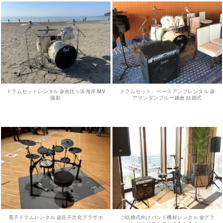
ドラムセットレンタル @由比ヶ浜海岸 MV
ドラムセット、ベースアンプレンタル @
撮影
アマンダンブルー鎌倉 結婚式
電子ドラムレンタル @逗子文化プラザホ
ご結婚式向けバンド機材レンタル @グラ