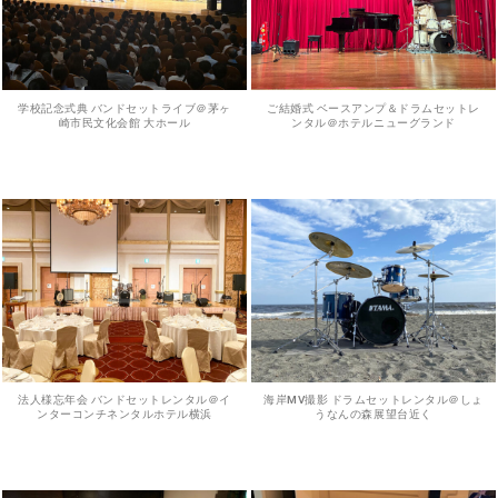
学校記念式典 バンドセットライブ＠茅ヶ
ご結婚式 ベースアンプ＆ドラムセットレ
崎市民文化会館 大ホール
ンタル＠ホテルニューグランド
法人様忘年会 バンドセットレンタル＠イ
海岸MV撮影 ドラムセットレンタル＠しょ
ンターコンチネンタルホテル横浜
うなんの森展望台近く