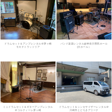
ドラムセット＆アンプレンタル＠茅ヶ崎
バンド楽器レンタル@神奈川県民ホール
モキチトラットリア
(大ホール）
ミニドラムセット＆ギターアンプレンタル
ドラムセット＆シンセサイザーレンタル＠
＠コルティーレ茅ヶ崎
川崎市とどろきアリーナ