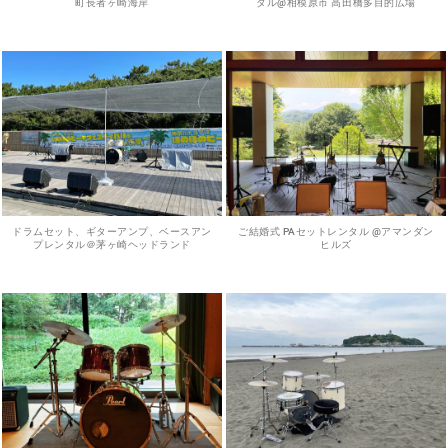
町長者ヶ崎海岸
タル@相模原市 高田橋多目的広場
ドラムセット、ギターアンプ、ベースアン
ご結婚式 PAセットレンタル @アマンダン
プレンタル＠茅ヶ崎ヘッドランド
ヒルズ