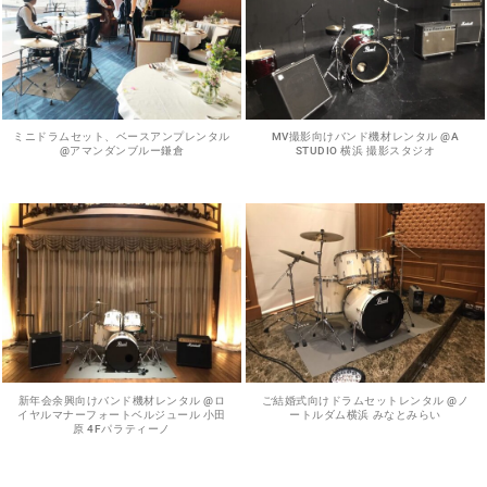
ミニドラムセット、ベースアンプレンタル
MV撮影向けバンド機材レンタル @A
@アマンダンブルー鎌倉
STUDIO 横浜 撮影スタジオ
新年会余興向けバンド機材レンタル @ロ
ご結婚式向けドラムセットレンタル @ノ
イヤルマナーフォートベルジュール 小田
ートルダム横浜 みなとみらい
原 4Fパラティーノ