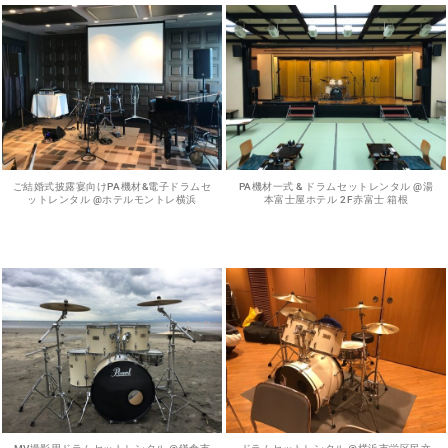
ご結婚式披露宴向けPA機材&電子ドラムセ
PA機材一式 & ドラムセットレンタル @湯
ットレンタル @ホテルモントレ横浜
本富士屋ホテル 2F赤富士 箱根