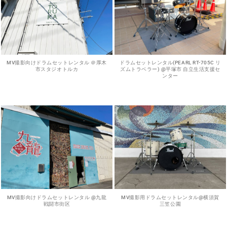
MV撮影向けドラムセットレンタル ＠厚木
ドラムセットレンタル(PEARL RT-705C リ
市スタジオトルカ
ズムトラベラー) @平塚市 自立生活支援セ
ンター
MV撮影向けドラムセットレンタル @九龍
MV撮影用ドラムセットレンタル@横須賀
戦闘市街区
三笠公園