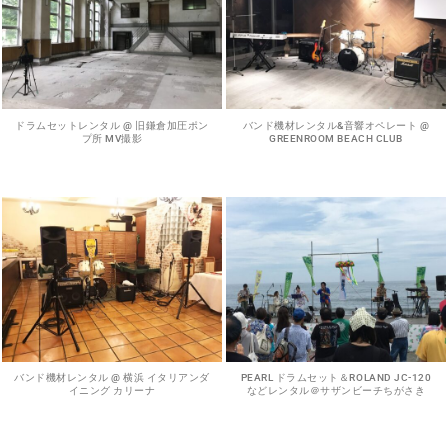
ドラムセットレンタル @ 旧鎌倉加圧ポン
バンド機材レンタル&音響オペレート @
プ所 MV撮影
GREENROOM BEACH CLUB
バンド機材レンタル @ 横浜 イタリアンダ
PEARL ドラムセット＆ROLAND JC-120
イニング カリーナ
などレンタル＠サザンビーチちがさき