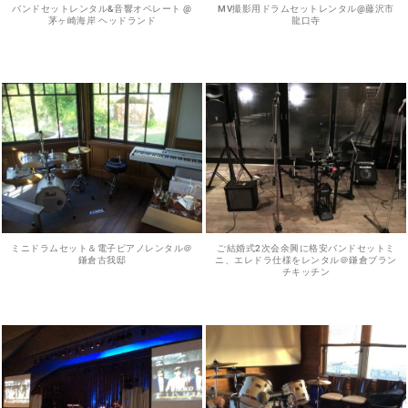
バンドセットレンタル&音響オペレート @
MV撮影用ドラムセットレンタル@藤沢市
茅ヶ崎海岸 ヘッドランド
龍口寺
ミニドラムセット＆電子ピアノレンタル＠
ご結婚式2次会余興に格安バンドセットミ
鎌倉古我邸
ニ、エレドラ仕様をレンタル＠鎌倉ブラン
チキッチン