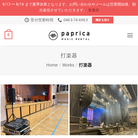
8/13 〜 8/16 まで夏季休業となります。お問い合わせやメールは営業開始後、順
次返信させていただきます。
非表示
Skip
受付営業時間
0463-74-6963
機材を探す
to
content
0
打楽器
Home
/
Works
/
打楽器