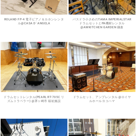
ROLAND FP-4 電子ピアノ＆カホンレンタ
バスドラ小さめのTAMA IMPERIALSTAR
ル@CASA D’ ANGELA
ドラムセットとPA機材レンタル
@AWKITCHEN GARDEN 鎌倉
ドラムセットレンタル(PEARL RT-705C リ
ドラムセット、アンプレンタル @ロイヤ
ズムトラベラー) @茅ヶ崎市 福祉施設
ルホールヨコハマ