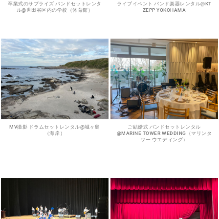
卒業式のサプライズ バンドセットレンタ
ライブイベント バンド楽器レンタル@KT
ル@世田谷区内の学校（体育館）
ZEPP YOKOHAMA
MV撮影 ドラムセットレンタル@城ヶ島
ご結婚式 バンドセットレンタル
（海岸）
@MARINE TOWER WEDDING（マリンタ
ワー ウエディング）