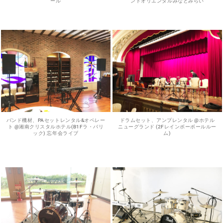
ール
ンドオリエンタルみなとみらい
バンド機材、PAセットレンタル&オペレー
ドラムセット、アンプレンタル @ホテル
ト @湘南クリスタルホテル(B1Fラ・バリ
ニューグランド (2Fレインボーボールルー
ック) 忘年会ライブ
ム)