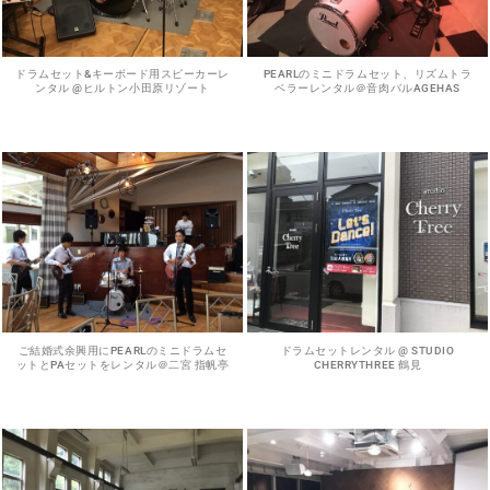
ドラムセット&キーボード用スピーカーレ
PEARLのミニドラムセット、リズムトラ
ンタル @ヒルトン小田原リゾート
ベラーレンタル＠音肉バルAGEHAS
ご結婚式余興用にPEARLのミニドラムセ
ドラムセットレンタル @ STUDIO
ットとPAセットをレンタル＠二宮 指帆亭
CHERRYTHREE 鶴見