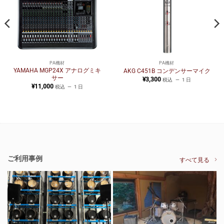
PA機材
PA機材
YAMAHA MGP24X アナログミキ
AKG C451B コンデンサーマイク
サー
¥
3,300
税込
1 日
¥
11,000
税込
1 日
ご利用事例
すべて見る