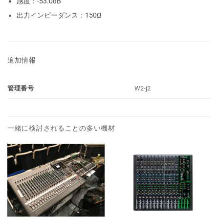
感度：-53.0dB
出力インピーダンス：
150Ω
追加情報
W2-j2
管理番号
一緒に検討されることの多い機材