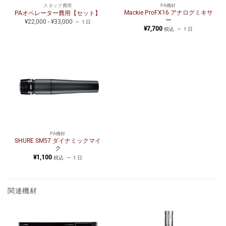
スタッフ費用
PA機材
Mackie ProFX16 アナログミキサ
PAオペレーター費用【セット】
ー
¥22,000 - ¥33,000
1 日
¥
7,700
税込
1 日
PA機材
SHURE SM57 ダイナミックマイ
ク
¥
1,100
税込
1 日
関連機材