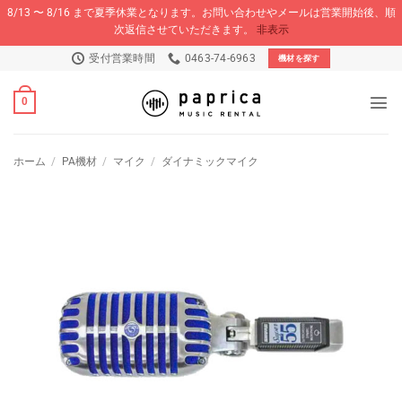
8/13 〜 8/16 まで夏季休業となります。お問い合わせやメールは営業開始後、順
次返信させていただきます。
非表示
Skip
受付営業時間
0463-74-6963
機材を探す
to
content
0
ホーム
/
PA機材
/
マイク
/
ダイナミックマイク