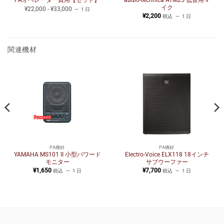
PAオペレーター費用【セット】
イク
¥22,000 - ¥33,000
1 日
¥
2,200
税込
1 日
関連機材
PA機材
PA機材
YAMAHA MS101 II 小型パワード
Electro-Voice ELX118 18インチ
モニター
サブウーファー
¥
1,650
¥
7,700
税込
1 日
税込
1 日