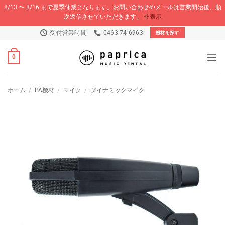
8/13 〜 8/16 まで夏季休業となります。お問い合わせやメールは営業開始後、順
次返信させていただきます。
非表示
Skip
受付営業時間
0463-74-6963
機材を探す
to
content
0
ホーム
/
PA機材
/
マイク
/
ダイナミックマイク