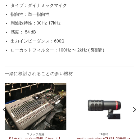
タイプ：ダイナミックマイク
指向性：単一指向性
周波数特性：30Hz-17kHz
感度：-54 dB
出力インピーダンス：600Ω
ローカットフィルター：100Hz 〜 2kHz ( 5段階 )
一緒に検討されることの多い機材
スタッフ費用
PA機材
audio-technica ATM25 低音用マ