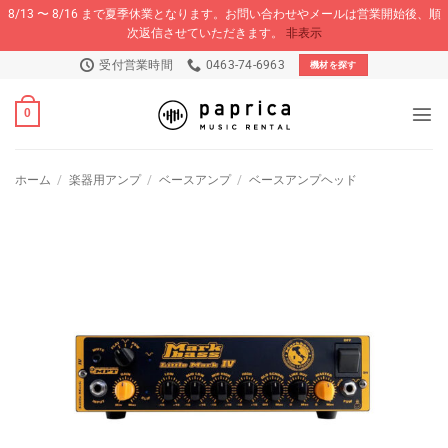
8/13 〜 8/16 まで夏季休業となります。お問い合わせやメールは営業開始後、順
次返信させていただきます。
非表示
Skip
受付営業時間
0463-74-6963
機材を探す
to
content
0
ホーム
/
楽器用アンプ
/
ベースアンプ
/
ベースアンプヘッド