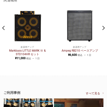
関連機材
楽器用アンプ
楽器用アンプ
Markbass LITTLE MARK Ⅳ &
Ampeg RB210 ベースアンプ
STD104HR セット
¥
6,600
税込
1 日
¥
11,000
税込
1 日
ご利用事例
すべて見る