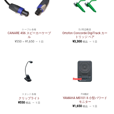
ケーブル各種
DJ周辺機器
CANARE 4S6 スピーカーケーブ
Ortofon Concorde DigiTrack カー
ル
トリッジ ペア
¥550 ~ ¥1,650
¥
3,300
1 日
税込
1 日
スタンド各種
PA機材
YAMAHA MS101 II 小型パワード
クリップライト
モニター
¥
550
税込
1 日
¥
1,650
税込
1 日