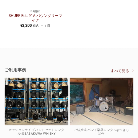
PA機材
SHURE Beta91A バウンダリーマ
イク
¥
2,200
税込
1 日
ご利用事例
すべて見る
セッションライブ バンドセットレンタ
ご結婚式 バンド楽器レンタル@つきじ
ル @SASAKAWA WHISKY
治作