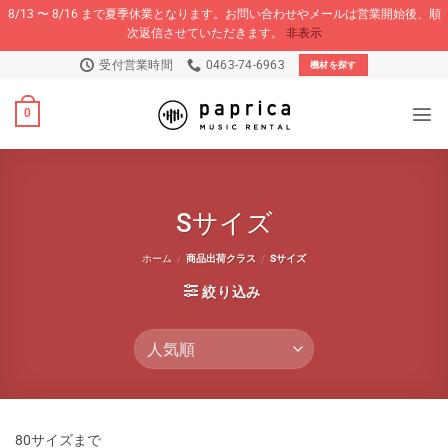
8/13 〜 8/16 まで夏季休業となります。お問い合わせやメールは営業開始後、順
次返信させていただきます。
非表示
Skip
受付営業時間
0463-74-6963
機材を探す
to
content
0
Sサイズ
ホーム
/
商品出荷クラス
/
Sサイズ
絞り込み
80サイズまで