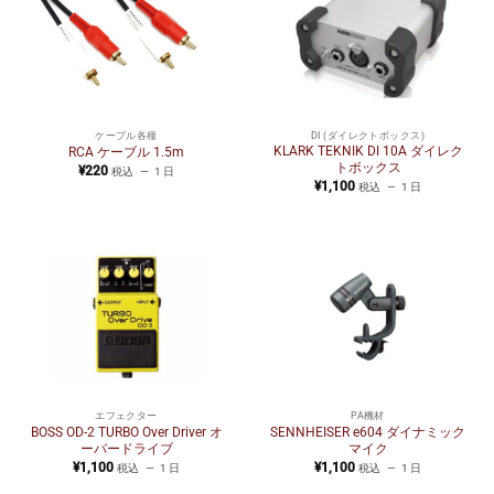
ケーブル各種
DI (ダイレクトボックス)
KLARK TEKNIK DI 10A ダイレク
RCA ケーブル 1.5m
トボックス
¥
220
税込
1 日
¥
1,100
税込
1 日
エフェクター
PA機材
BOSS OD-2 TURBO Over Driver オ
SENNHEISER e604 ダイナミック
ーバードライブ
マイク
¥
1,100
¥
1,100
税込
1 日
税込
1 日