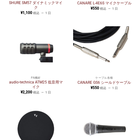
SHURE SM57 ダイナミックマイ
CANARE L-4E6S マイクケーブル
ク
¥
550
税込
1 日
¥
1,100
税込
1 日
PA機材
ケーブル各種
audio-technica ATM25 低音用マ
CANARE GS6 シールドケーブル
イク
¥
550
税込
1 日
¥
2,200
税込
1 日