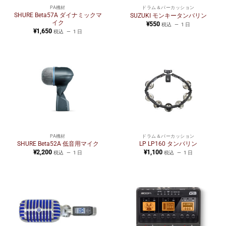
PA機材
ドラム＆パーカッション
SHURE Beta57A ダイナミックマ
SUZUKI モンキータンバリン
イク
¥
550
税込
1 日
¥
1,650
税込
1 日
PA機材
ドラム＆パーカッション
SHURE Beta52A 低音用マイク
LP LP160 タンバリン
¥
2,200
¥
1,100
税込
1 日
税込
1 日