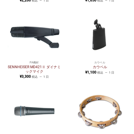
¥
2,200
¥
1,650
税込
1 日
税込
1 日
PA機材
カウベル
SENNHEISER MD421Ⅱ ダイナミ
カウベル
ックマイク
¥
1,100
税込
1 日
¥
3,300
税込
1 日