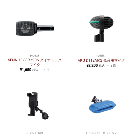
PA機材
PA機材
SENNHEISER e906 ダイナミック
AKG D112MK2 低音用マイク
マイク
¥
2,200
税込
1 日
¥
1,650
税込
1 日
スタンド各種
ドラム＆パーカッション