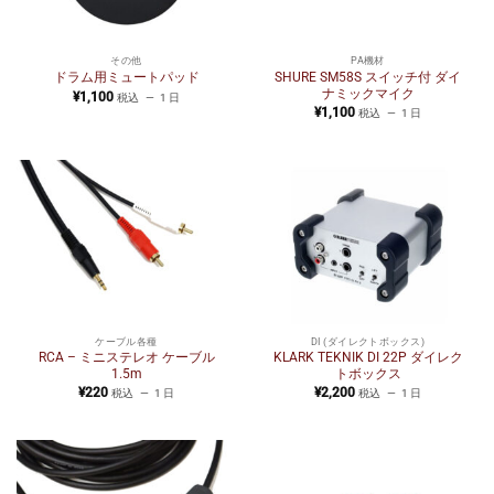
その他
PA機材
SHURE SM58S スイッチ付 ダイ
ドラム用ミュートパッド
ナミックマイク
¥
1,100
税込
1 日
¥
1,100
税込
1 日
ケーブル各種
DI (ダイレクトボックス)
RCA – ミニステレオ ケーブル
KLARK TEKNIK DI 22P ダイレク
1.5m
トボックス
¥
220
¥
2,200
税込
1 日
税込
1 日