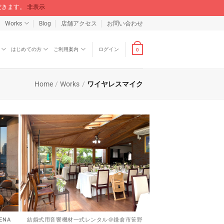
ただきます。
非表示
Works
Blog
店舗アクセス
お問い合わせ
はじめての方
ご利用案内
ログイン
0
Home
/
Works
/
ワイヤレスマイク
ENA
結婚式用音響機材一式レンタル＠鎌倉市笹野