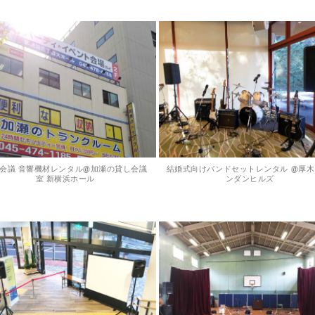
会議 音響機材レンタル@加瀬の貸し会議
結婚式向けバンドセットレンタル @厚木
室 新横浜ホール
ンダンヒルズ