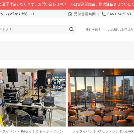
/16 まで夏季休業となります。お問い合わせやメールは営業開始後、順次返信させてい
受付営業時間
0463-74-6963
ンタルお任せください！
機材を探す
お見積り/お申込み
ースイベント PAセット＆キーボードレン
ライブイベント PAセットレンタル@AR