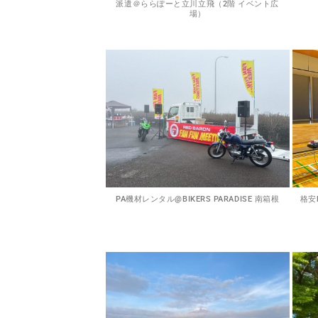
派遣＠ららぽーと立川立飛（2階 イベント広
場）
PA機材レンタル@BIKERS PARADISE 南箱根
格安