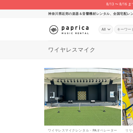
8/13 〜 8
Skip
神奈川県近郊の楽器＆音響機材レンタル、全国宅配レ
to
content
検
索
対
象:
ワイヤレスマイク
ワイヤレスマイクレンタル・PAオペレーター
リリ