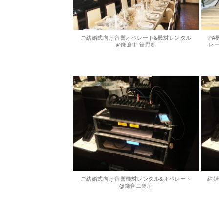
ご結婚式向け音響オペレート&機材レンタル
PA
@鎌倉市 笹野邸
レー
ご結婚式向け音響機材レンタル&オペレート
結婚
@鎌倉二楽荘