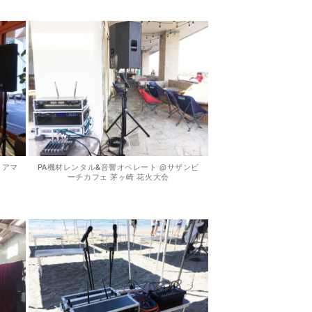
 アマ
PA機材レンタル&音響オペレート @サザンビ
ーチカフェ 茅ヶ崎 花火大会