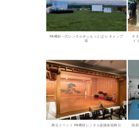
PA機材一式レンタル＠ふもっとぱら キャンプ
ギ
場
イク
舞台イベント PA機材レンタル@鎌倉能舞台
簡易