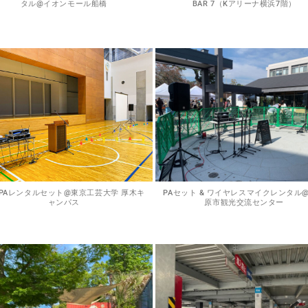
タル@イオンモール船橋
BAR 7（Kアリーナ横浜7階）
PAレンタルセット@東京工芸大学 厚木キ
PAセット & ワイヤレスマイクレンタル
ャンパス
原市観光交流センター