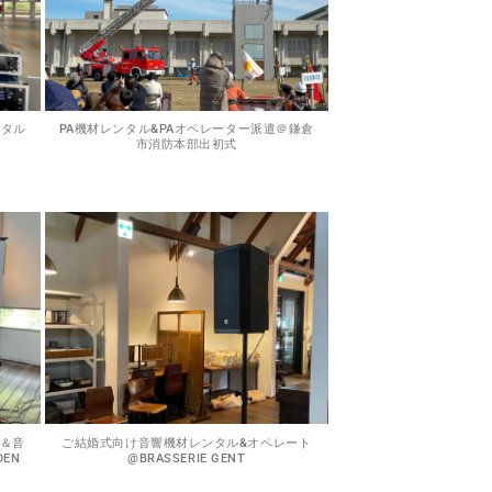
ンタル
PA機材レンタル&PAオペレーター派遣＠鎌倉
市消防本部出初式
＆音
ご結婚式向け音響機材レンタル&オペレート
DEN
@BRASSERIE GENT