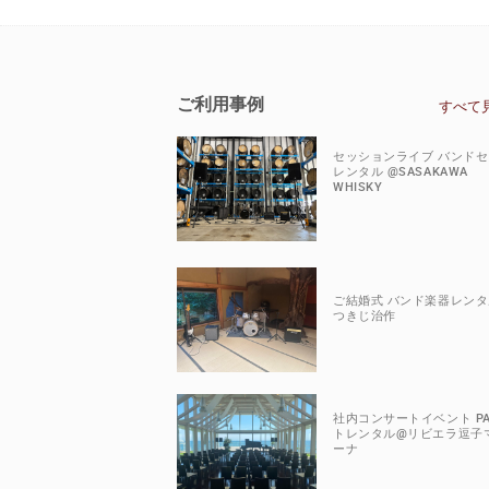
ご利用事例
すべて
セッションライブ バンド
レンタル @SASAKAWA
WHISKY
ご結婚式 バンド楽器レンタ
つきじ治作
社内コンサートイベント P
トレンタル@リビエラ逗子
ーナ