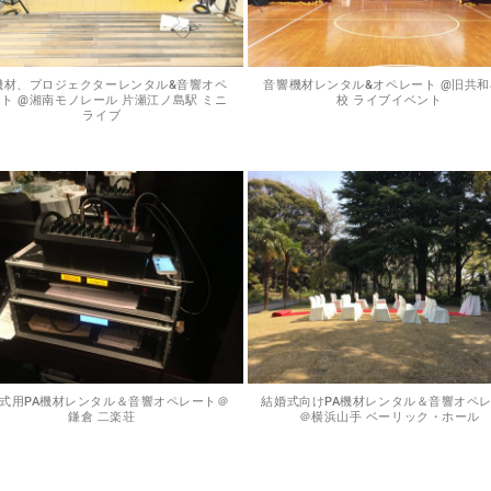
機材、プロジェクターレンタル&音響オペ
音響機材レンタル&オペレート @旧共
ト @湘南モノレール 片瀬江ノ島駅 ミニ
校 ライブイベント
ライブ
式用PA機材レンタル＆音響オペレート＠
結婚式向けPA機材レンタル＆音響オペ
鎌倉 二楽荘
＠横浜山手 ベーリック・ホール