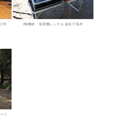
和小学
PA機材、発電機レンタル @逗子海岸
レート