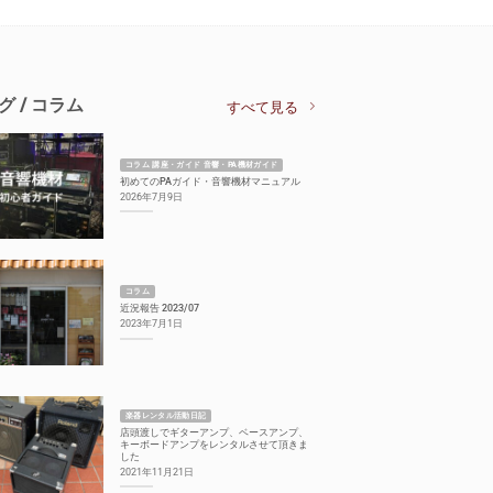
グ / コラム
すべて見る
コラム 講座・ガイド 音響・PA機材ガイド
初めてのPAガイド・音響機材マニュアル
2026年7月9日
コラム
近況報告 2023/07
2023年7月1日
楽器レンタル活動日記
店頭渡しでギターアンプ、ベースアンプ、
キーボードアンプをレンタルさせて頂きま
した
2021年11月21日