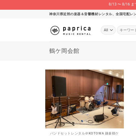
8/13 〜 8
Skip
神奈川県近郊の楽器＆音響機材レンタル、全国宅配レ
to
content
検
索
対
象:
鶴ケ岡会館
バンドセットレンタル＠KOTOWA 鎌倉鶴ケ