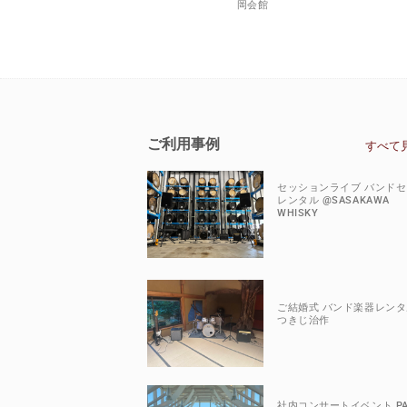
岡会館
ご利用事例
すべて
セッションライブ バンド
レンタル @SASAKAWA
WHISKY
ご結婚式 バンド楽器レンタ
つきじ治作
社内コンサートイベント P