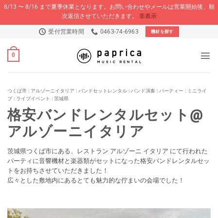
8/13 〜 8/16 まで夏季休業となります。お問い合わせやメールは営業開始後、順
次返信させていただきます。
非表示
Skip
受付営業時間
0463-74-6963
機材を探す
to
content
0
つくば市
|
アルゾーニイタリア
|
バンドセットレンタル
|
バンド演奏
|
パーティー
|
ミニライ
ブ
|
ライブイベント
|
茨城県
格安バンドレンタルセット@
アルゾーニイタリア
茨城県つくば市にある、レストラン アルゾーニ イタリア にて行われた
パーティに音響機材と楽器類がセットになった格安バンドレンタルセッ
トをお持ちさせていただきました！
広々とした敷地内にあるとても魅力的な佇まいの会場でした！