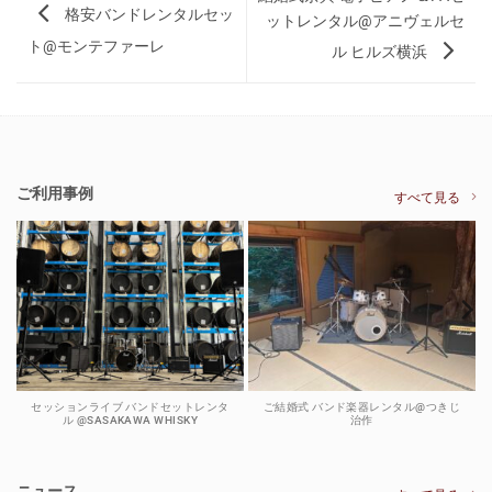
格安バンドレンタルセッ
ットレンタル@アニヴェルセ
ト@モンテファーレ
ル ヒルズ横浜
ご利用事例
すべて見る
セッションライブ バンドセットレンタ
ご結婚式 バンド楽器レンタル@つきじ
ル @SASAKAWA WHISKY
治作
ニュース