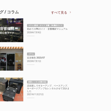
グ / コラム
すべて見る
コラム 講座・ガイド 音響・PA機材ガイド
初めてのPAガイド・音響機材マニュアル
2026年7月9日
コラム
近況報告 2023/07
2023年7月1日
楽器レンタル活動日記
店頭渡しでギターアンプ、ベースアンプ、
キーボードアンプをレンタルさせて頂きま
した
2021年11月21日