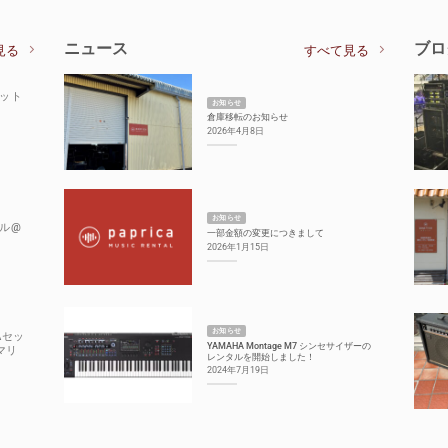
ニュース
ブロ
見る
すべて見る
セット
お知らせ
倉庫移転のお知らせ
2026年4月8日
お知らせ
ル@
一部金額の変更につきまして
2026年1月15日
お知らせ
Aセッ
YAMAHA Montage M7 シンセサイザーの
マリ
レンタルを開始しました！
2024年7月19日