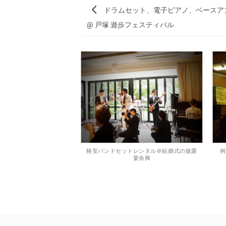
ドラムセット、電子ピアノ、ベースア
@ 戸塚 遊歩フェスティバル
トレンタル@小田原市国立
格安バンドセットレンタル＠結婚式の披露
例
局 小田原工場
宴余興