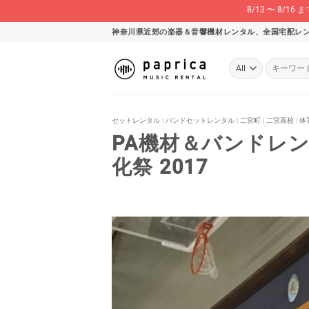
8/13 〜 8
Skip
神奈川県近郊の楽器＆音響機材レンタル、全国宅配レ
to
content
検
索
対
象:
セットレンタル
|
バンドセットレンタル
|
二宮町
|
二宮高校
|
体
PA機材＆バンドレ
化祭 2017