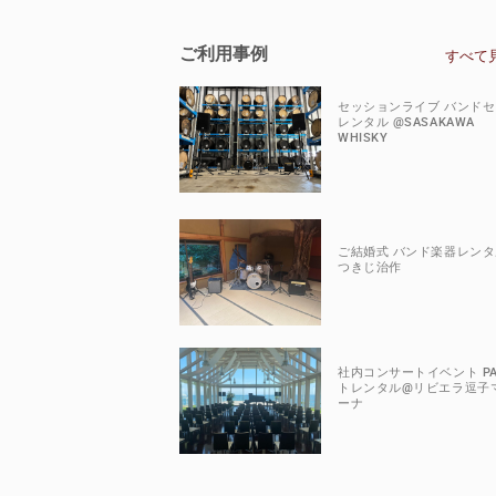
ご利用事例
すべて
セッションライブ バンド
レンタル @SASAKAWA
WHISKY
ご結婚式 バンド楽器レンタ
つきじ治作
社内コンサートイベント P
トレンタル@リビエラ逗子
ーナ