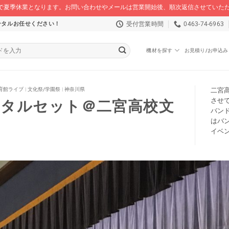
/16 まで夏季休業となります。お問い合わせやメールは営業開始後、順次返信させてい
受付営業時間
0463-74-6963
ンタルお任せください！
機材を探す
お見積り/お申込み
育館ライブ
|
文化祭/学園祭
|
神奈川県
二宮
させ
ンタルセット＠二宮高校文
バン
はバ
イベ