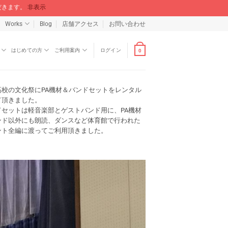
ただきます。
非表示
Works
Blog
店舗アクセス
お問い合わせ
はじめての方
ご利用案内
ログイン
0
高校の文化祭にPA機材＆バンドセットをレンタル
て頂きました。
ドセットは軽音楽部とゲストバンド用に、PA機材
ンド以外にも朗読、ダンスなど体育館で行われた
ント全編に渡ってご利用頂きました。