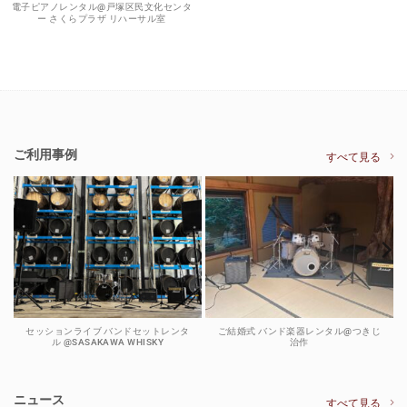
電子ピアノレンタル@戸塚区民文化センタ
ー さくらプラザ リハーサル室
ご利用事例
すべて見る
セッションライブ バンドセットレンタ
ご結婚式 バンド楽器レンタル@つきじ
ル @SASAKAWA WHISKY
治作
ニュース
すべて見る