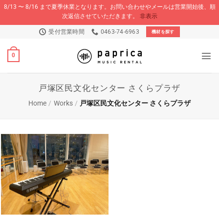
8/13 〜 8/16 まで夏季休業となります。お問い合わせやメールは営業開始後、順
次返信させていただきます。
非表示
Skip
受付営業時間
0463-74-6963
機材を探す
to
content
0
戸塚区民文化センター さくらプラザ
Home
/
Works
/
戸塚区民文化センター さくらプラザ