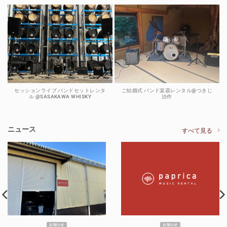
セッションライブ バンドセットレンタ
ご結婚式 バンド楽器レンタル@つきじ
ル @SASAKAWA WHISKY
治作
ニュース
すべて見る
お知らせ
お知らせ