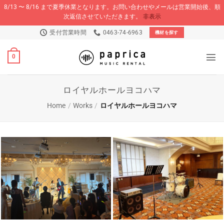
8/13 〜 8/16 まで夏季休業となります。お問い合わせやメールは営業開始後、順
次返信させていただきます。
非表示
Skip
受付営業時間
0463-74-6963
機材を探す
to
content
0
ロイヤルホールヨコハマ
Home
/
Works
/
ロイヤルホールヨコハマ