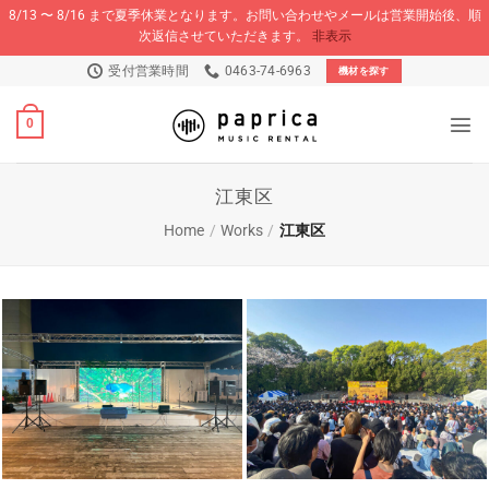
8/13 〜 8/16 まで夏季休業となります。お問い合わせやメールは営業開始後、順
次返信させていただきます。
非表示
Skip
受付営業時間
0463-74-6963
機材を探す
to
content
0
江東区
Home
/
Works
/
江東区