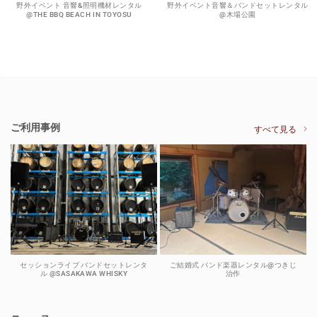
野外イベント 音響&照明機材レンタル
野外イベント音響＆バンドセットレンタル
@THE BBQ BEACH IN TOYOSU
@木場公園
ご利用事例
すべて見る
セッションライブ バンドセットレンタ
ご結婚式 バンド楽器レンタル@つきじ
ル @SASAKAWA WHISKY
治作