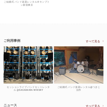
ご結婚式 バンド楽器レンタル＠キンプト
ン新宿東京
ご利用事例
すべて見る
セッションライブ バンドセットレンタ
ご結婚式 バンド楽器レンタル@つきじ
ル @SASAKAWA WHISKY
治作
ニュース
すべて見る