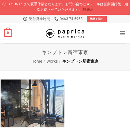
8/13 〜 8/16 まで夏季休業となります。お問い合わせやメールは営業開始後、順
次返信させていただきます。
非表示
Skip
受付営業時間
0463-74-6963
機材を探す
to
content
0
キンプトン新宿東京
Home
/
Works
/
キンプトン新宿東京