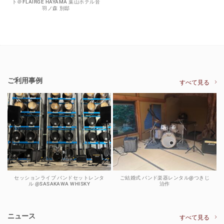
ト＠FLAIRGE HAYAMA 葉山ホテル音
羽ノ森 別邸
ご利用事例
すべて見る
セッションライブ バンドセットレンタ
ご結婚式 バンド楽器レンタル@つきじ
ル @SASAKAWA WHISKY
治作
ニュース
すべて見る