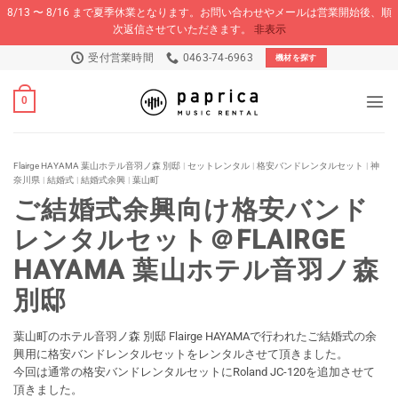
8/13 〜 8/16 まで夏季休業となります。お問い合わせやメールは営業開始後、順
次返信させていただきます。
非表示
Skip
受付営業時間
0463-74-6963
機材を探す
to
content
0
Flairge HAYAMA 葉山ホテル音羽ノ森 別邸
|
セットレンタル
|
格安バンドレンタルセット
|
神
奈川県
|
結婚式
|
結婚式余興
|
葉山町
ご結婚式余興向け格安バンド
レンタルセット＠FLAIRGE
HAYAMA 葉山ホテル音羽ノ森
別邸
葉山町のホテル音羽ノ森 別邸 Flairge HAYAMAで行われたご結婚式の余
興用に格安バンドレンタルセットをレンタルさせて頂きました。
今回は通常の格安バンドレンタルセットにRoland JC-120を追加させて
頂きました。