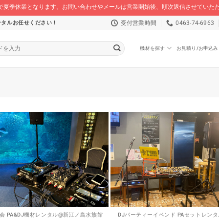
/16 まで夏季休業となります。お問い合わせやメールは営業開始後、順次返信させてい
受付営業時間
0463-74-6963
ンタルお任せください！
機材を探す
お見積り/お申込み
会 PA&DJ機材レンタル@新江ノ島水族館
DJパーティーイベンド PAセットレン