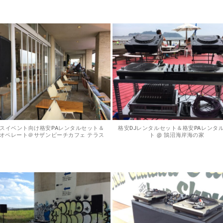
スイベント向け格安PAレンタルセット＆
格安DJレンタルセット＆格安PAレンタ
オペレート＠サザンビーチカフェ テラス
ト @ 鵠沼海岸海の家