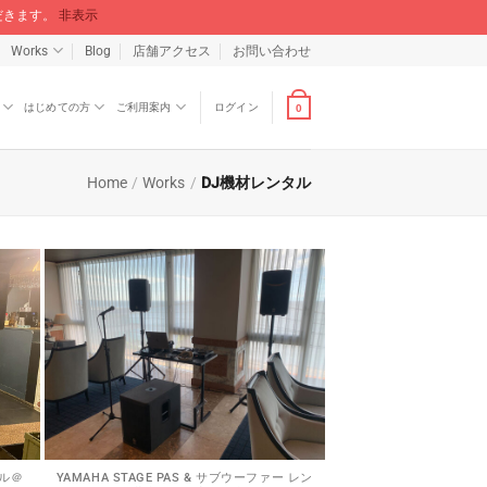
ただきます。
非表示
Works
Blog
店舗アクセス
お問い合わせ
はじめての方
ご利用案内
ログイン
0
Home
/
Works
/
DJ機材レンタル
タル＠
YAMAHA STAGE PAS & サブウーファー レン