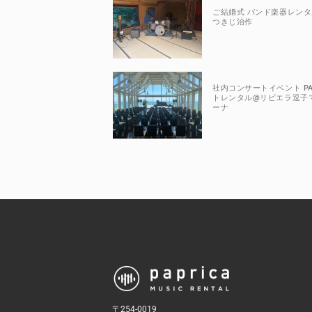
ご結婚式 バンド楽器レンタ
つきじ治作
社内コンサートイベント P
トレンタル@リビエラ逗子
ーナ
〒254-0019