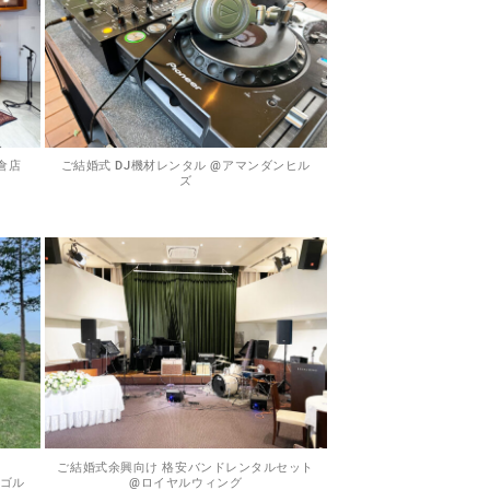
倉店
ご結婚式 DJ機材レンタル @アマンダンヒル
ズ
ご結婚式余興向け 格安バンドレンタルセット
丘ゴル
@ロイヤルウィング