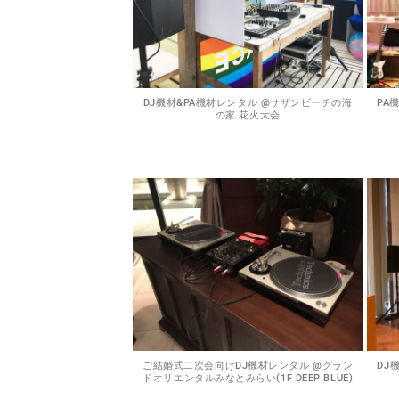
DJ機材&PA機材レンタル @サザンビーチの海
PA
の家 花火大会
ご結婚式二次会向けDJ機材レンタル @グラン
DJ
ドオリエンタルみなとみらい(1F DEEP BLUE)