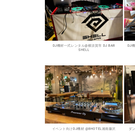
DJ機材一式レンタル@横須賀市 DJ BAR
DJ
SHELL
イベント向けDJ機材 @8HOTEL湘南藤沢
ダン