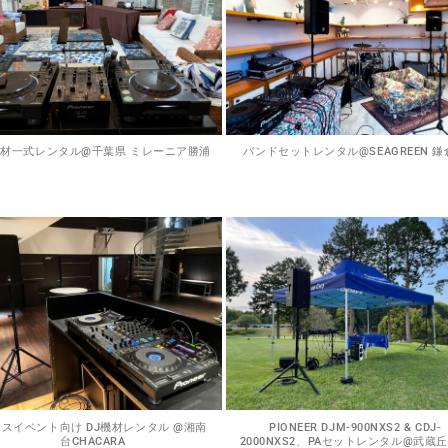
機材一式レンタル@千葉県 ミレーニア勝浦
バンドセットレンタル@SEAGREEN 鎌
スイベント向け DJ機材レンタル @湘南
PIONEER DJM-900NXS2 & CDJ-
台CHACARA
2000NXS2、PAセットレンタル@武蔵