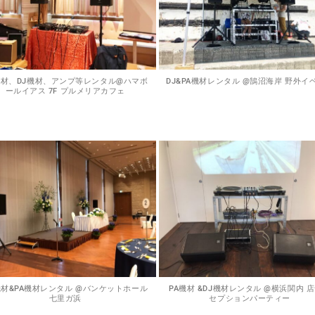
機材、DJ機材、アンプ等レンタル@ハマボ
DJ&PA機材レンタル @鵠沼海岸 野外イ
ールイアス 7F プルメリアカフェ
機材&PA機材レンタル @バンケットホール
PA機材 &DJ機材レンタル @横浜関内 
七里ガ浜
セプションパーティー