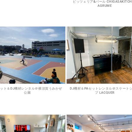
ピッツェリア&バール CHIGASAKITCH
AGRUME
セット＆DJ機材レンタル＠横須賀うみかぜ
DJ機材＆PAセットレンタル＠スケート
公園
プ LACQUER