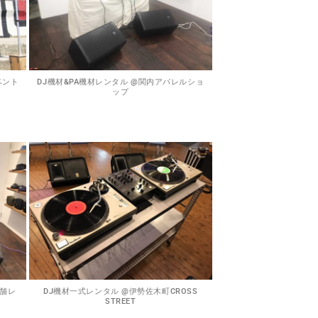
ベント
DJ機材&PA機材レンタル @関内アパレルショ
ップ
店舗レ
DJ機材一式レンタル @伊勢佐木町CROSS
STREET