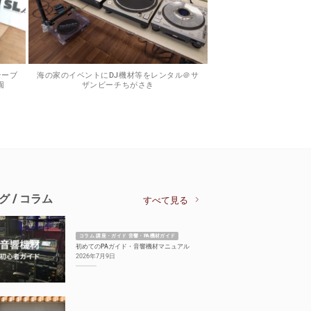
テーブ
海の家のイベントにDJ機材等をレンタル＠サ
園
ザンビーチちがさき
グ / コラム
すべて見る
コラム 講座・ガイド 音響・PA機材ガイド
初めてのPAガイド・音響機材マニュアル
2026年7月9日