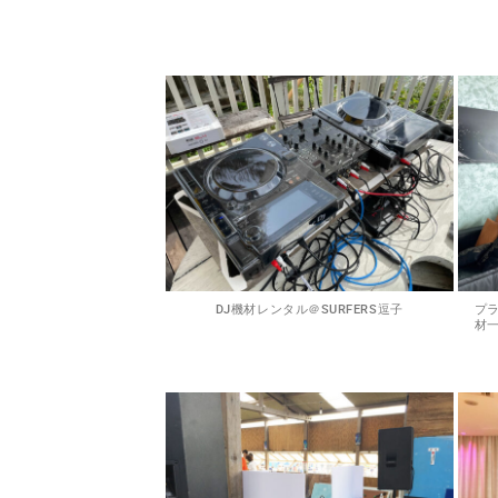
DJ機材レンタル＠SURFERS逗子
プラ
材一