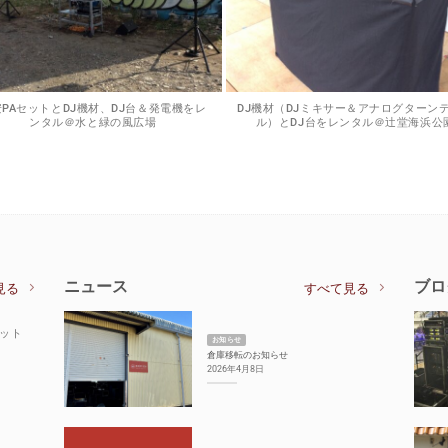
PAセットとDJ機材、DJ台＆発電機をレ
DJ機材（DJミキサー＆アナログターン
ンタル＠水と緑の風広場
ル）とDJ台をレンタル＠辻堂海浜公
ニュース
ブロ
見る
すべて見る
セット
お知らせ
倉庫移転のお知らせ
2026年4月8日