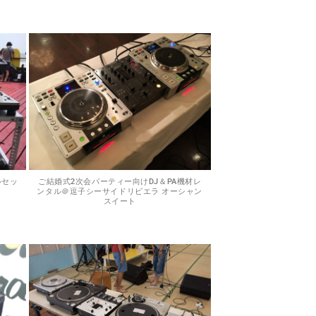
ルセッ
ご結婚式2次会パーティー向けDJ＆PA機材レ
ンタル＠逗子シーサイドリビエラ オーシャン
スイート