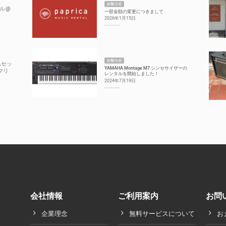
お知らせ
ル@
一部金額の変更につきまして
2026年1月15日
お知らせ
Aセッ
YAMAHA Montage M7 シンセサイザーの
マリ
レンタルを開始しました！
2024年7月19日
会社情報
ご利用案内
お問
企業理念
無料サービスについて
お