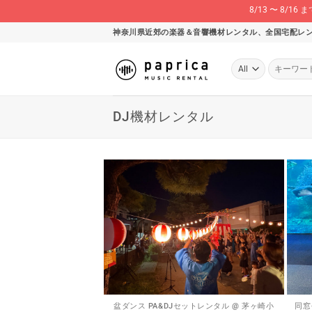
8/13 〜 8
Skip
神奈川県近郊の楽器＆音響機材レンタル、全国宅配レ
to
content
検
索
対
象:
DJ機材レンタル
盆ダンス PA&DJセットレンタル @ 茅ヶ崎小
同窓