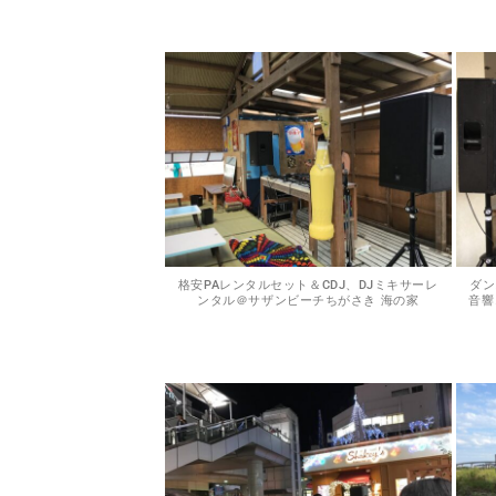
格安PAレンタルセット＆CDJ、DJミキサーレ
ダン
ンタル＠サザンビーチちがさき 海の家
音響