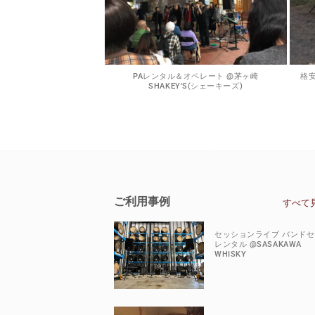
PAレンタル＆オペレート @茅ヶ崎
格安
SHAKEY’S(シェーキーズ)
ご利用事例
すべて
セッションライブ バンド
レンタル @SASAKAWA
WHISKY