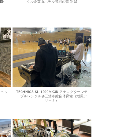
EN
タル＠葉山ホテル音羽の森 別邸
ショッ
TECHNICS SL-1200MK3D アナログターンテ
ーブルレンタル@三浦市総合体育館（潮風ア
リーナ）