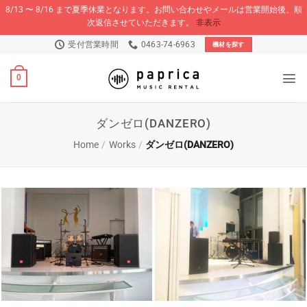
8/13 〜 8/16 まで夏季休業となります。お問い合わせやメールは営業開始後、順
次返信させていただきます。
非表示
Skip
受付営業時間
0463-74-6963
機材を探す
to
content
0
ダンゼロ(DANZERO)
Home
/
Works
/
ダンゼロ(DANZERO)