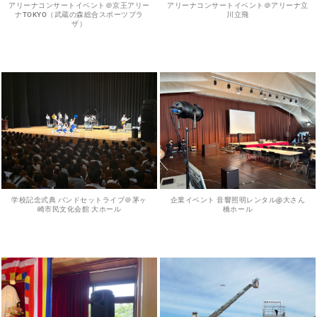
アリーナコンサートイベント＠京王アリー
アリーナコンサートイベント＠アリーナ立
ナTOKYO（武蔵の森総合スポーツプラ
川立飛
ザ）
学校記念式典 バンドセットライブ＠茅ヶ
企業イベント 音響照明レンタル@大さん
崎市民文化会館 大ホール
橋ホール