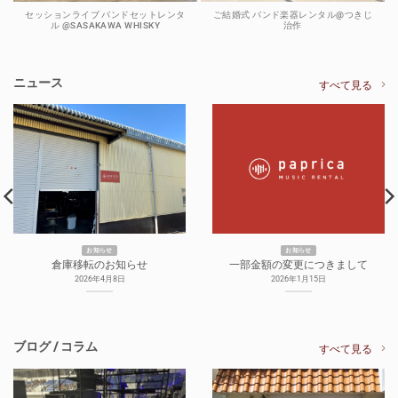
セッションライブ バンドセットレンタ
ご結婚式 バンド楽器レンタル@つきじ
ル @SASAKAWA WHISKY
治作
ニュース
すべて見る
お知らせ
お知らせ
倉庫移転のお知らせ
一部金額の変更につきまして
2026年4月8日
2026年1月15日
ブログ / コラム
すべて見る