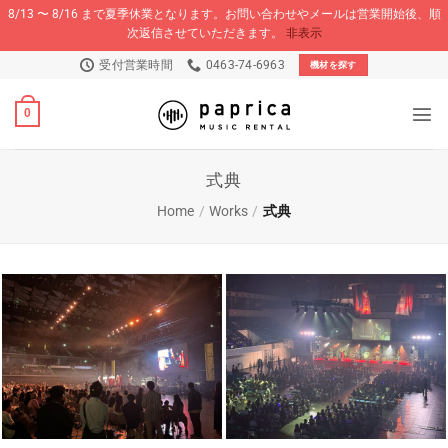
8/13 〜 8/16 まで夏季休業となります。お問い合わせやメールは営業開始後、順
次返信させていただきます。
非表示
Skip
受付営業時間
0463-74-6963
機材を探す
to
content
0
式典
Home
/
Works
/
式典