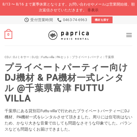
8/13 〜 8/16 まで夏季休業となります。お問い合わせやメールは営業開始後、順
次返信させていただきます。
非表示
Skip
受付営業時間
0463-74-6963
機材を探す
to
content
0
CDJ
|
DJミキサー
|
DJ台
|
Futtu villa
|
PAセット
|
プライベートパーティ
|
千葉県
プライベートパーティー向け
DJ機材 & PA機材一式レンタ
ル @千葉県富津 FUTTU
VILLA
千葉県にある貸別荘Futtu villaで行われたプライベートパーティーにDJ
機材、PA機材一式をレンタルさせて頂きました。周りには住宅街はない
ため、かなり大きな音量で出しても問題なさそうな印象でした。バラン
スなども問題なくお届けできました。