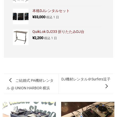
本格DJレンタルセット
¥
33,000
税込
1 日
QuikLok DJ233 折りたたみDJ台
¥
2,200
税込
1 日
DJ機材レンタル＠Surfers逗子
ご結婚式 PA機材レンタ
ル @ UNION HARBOR 横浜