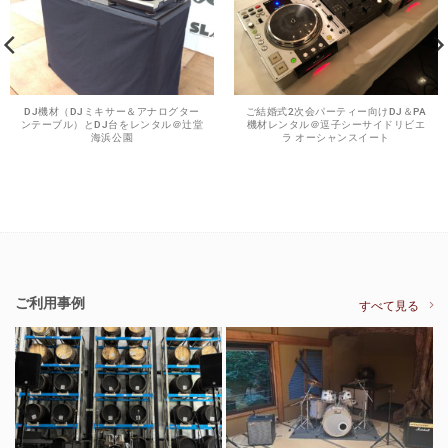
DJ機材（DJミキサー＆アナログター
ご結婚式2次会パーティー向けDJ＆PA
ンテーブル）とDJ台をレンタル＠辻堂
機材レンタル＠逗子シーサイドリビエ
海浜公園
ラ オーシャンスイート
ご利用事例
すべて見る