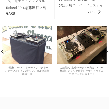
電子ピアノレンタル
@江ノ島ハーバーフェスティ
Roland FP-4 @藤沢 江ノ島
バル
GARB
DJ機材（DJミキサー＆アナログター
ご結婚式2次会パーティー向けDJ＆PA
ンテーブル）とDJ台をレンタル＠辻堂
機材レンタル＠逗子シーサイドリビエ
海浜公園
ラ オーシャンスイート