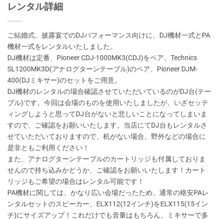
レンタル詳細
ご結婚式、披露宴でのDJパフォーマンス向けに、DJ機材一式とPA
機材一式をレンタルいたしました。
DJ機材は定番、Pioneer CDJ-1000MK3(CDJ)をペア、Technics
SL1200MK3D(アナログターンテーブル)のペア、Pioneer DJM-
400(DJミキサー)のセットをご用意。
DJ機材のレンタルの場合確認させていただいているのがDJ台(テー
ブル)です。今回は会場のものを使用いたしましたが、いざセッテ
ィングしようと思ってDJ台がないと悲しいことになってしまいま
すので、ご確認をお願いいたします。当店にてDJ台もレンタルさ
せていただいておりますので、机がない場合、野外などの場合に
是非ともご利用ください！
また、アナログターンテーブルのカートリッジも付属しておりま
せんので持ち込みかどうか、ご確認をお願いいたします！カート
リッジもご希望の場合はレンタル可能です！
PA機材に関しては、かなり広い会場だったため、通常の格安PAレ
ンタルセットのスピーカー、ELX112(12インチ)をELX115(15イン
チ)にサイズアップ！これだけでも音量はもちろん、ミキサーで多