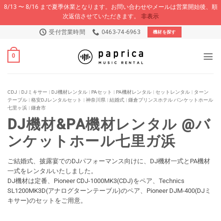
8/13 〜 8/16 まで夏季休業となります。お問い合わせやメールは営業開始後、順
次返信させていただきます。
非表示
Skip
受付営業時間
0463-74-6963
機材を探す
to
content
0
CDJ
|
DJミキサー
|
DJ機材レンタル
|
PAセット
|
PA機材レンタル
|
セットレンタル
|
ターン
テーブル
|
格安DJレンタルセット
|
神奈川県
|
結婚式
|
鎌倉プリンスホテル バンケットホール
七里ヶ浜
|
鎌倉市
DJ機材&PA機材レンタル @バ
ンケットホール七里ガ浜
ご結婚式、披露宴でのDJパフォーマンス向けに、DJ機材一式とPA機材
一式をレンタルいたしました。
DJ機材は定番、Pioneer CDJ-1000MK3(CDJ)をペア、Technics
SL1200MK3D(アナログターンテーブル)のペア、Pioneer DJM-400(DJミ
キサー)のセットをご用意。