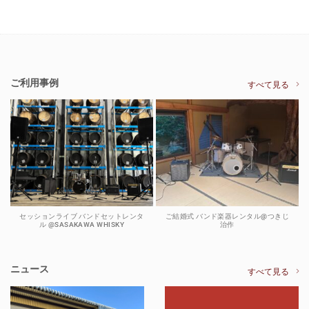
ご利用事例
すべて見る
セッションライブ バンドセットレンタ
ご結婚式 バンド楽器レンタル@つきじ
ル @SASAKAWA WHISKY
治作
ニュース
すべて見る