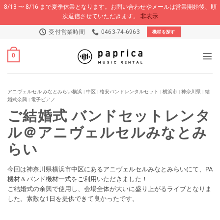
8/13 〜 8/16 まで夏季休業となります。お問い合わせやメールは営業開始後、順
次返信させていただきます。
非表示
Skip
受付営業時間
0463-74-6963
機材を探す
to
content
0
アニヴェルセル みなとみらい横浜
|
中区
|
格安バンドレンタルセット
|
横浜市
|
神奈川県
|
結
婚式余興
|
電子ピアノ
ご結婚式 バンドセットレンタ
ル＠アニヴェルセルみなとみ
らい
今回は神奈川県横浜市中区にあるアニヴェルセルみなとみらいにて、PA
機材＆バンド機材一式をご利用いただきました！
ご結婚式の余興で使用し、会場全体が大いに盛り上がるライブとなりま
した。素敵な1日を提供できて良かったです。