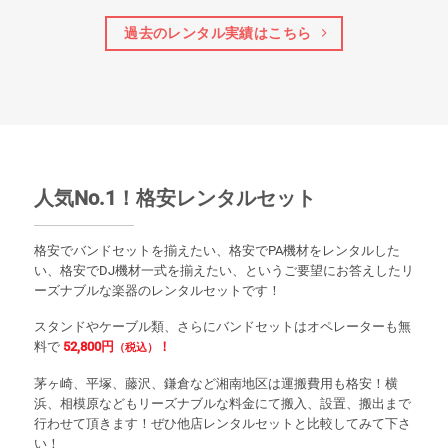
過去のレンタル実績はこちら
人気No.1！格安レンタルセット
格安でバンドセットを揃えたい、格安でPA機材をレンタルした
い、格安でDJ機材一式を揃えたい、というご要望にお答えしたリ
ーズナブルな楽器のレンタルセットです！
スタンドやケーブル類、さらにバンドセットはオペレーターも無
料で
52,800円
！
（税込）
茅ヶ崎、平塚、藤沢、鎌倉など湘南地区は運搬費用も格安！横
浜、相模原などもリーズナブルな料金にて搬入、設置、搬出まで
行わせて頂きます！ぜひ他店レンタルセットと比較してみて下さ
い！