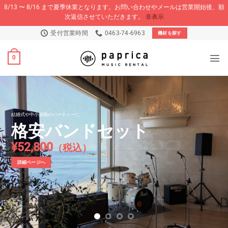
8/13 〜 8/16 まで夏季休業となります。お問い合わせやメールは営業開始後、順
次返信させていただきます。
非表示
Skip
受付営業時間
0463-74-6963
機材を探す
to
content
0
各種イベント音響
承ります
お問い合わせページへ