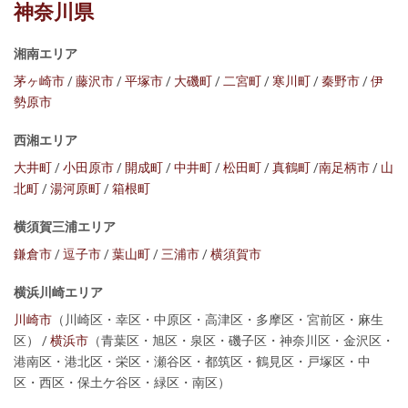
神奈川県
湘南エリア
茅ヶ崎市
/
藤沢市
/
平塚市
/
大磯町
/
二宮町
/
寒川町
/
秦野市
/
伊
勢原市
西湘エリア
大井町
/
小田原市
/
開成町
/
中井町
/
松田町
/
真鶴町
/
南足柄市
/
山
北町
/
湯河原町
/
箱根町
横須賀三浦エリア
鎌倉市
/
逗子市
/
葉山町
/
三浦市
/
横須賀市
横浜川崎エリア
川崎市
（川崎区・幸区・中原区・高津区・多摩区・宮前区・麻生
区） /
横浜市
（青葉区・旭区・泉区・磯子区・神奈川区・金沢区・
港南区・港北区・栄区・瀬谷区・都筑区・鶴見区・戸塚区・中
区・西区・保土ケ谷区・緑区・南区）