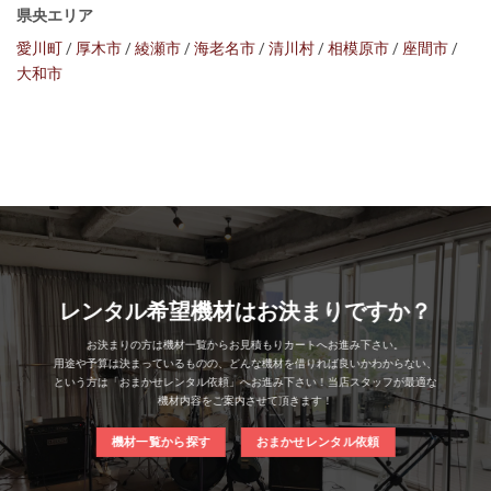
県央エリア
愛川町
/
厚木市
/
綾瀬市
/
海老名市
/
清川村
/
相模原市
/
座間市
/
大和市
レンタル希望機材はお決まりですか？
お決まりの方は機材一覧からお見積もりカートへお進み下さい。
用途や予算は決まっているものの、どんな機材を借りれば良いかわからない、
という方は「おまかせレンタル依頼」へお進み下さい！当店スタッフが最適な
機材内容をご案内させて頂きます！
機材一覧から探す
おまかせレンタル依頼