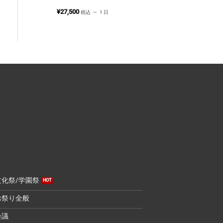
¥
27,500
税込
1 日
文化祭/学園祭
お祭り全般
会議