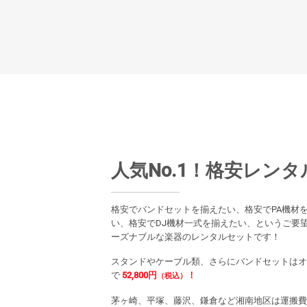
人気No.1！格安レン
格安でバンドセットを揃えたい、格安でPA機材
い、格安でDJ機材一式を揃えたい、というご要
ーズナブルな楽器のレンタルセットです！
スタンドやケーブル類、さらにバンドセットはオ
で
52,800円
！
（税込）
茅ヶ崎、平塚、藤沢、鎌倉など湘南地区は運搬費