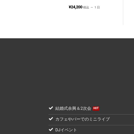
ム】
200
¥
24,200
税込
1 日
税込
1 日
結婚式余興＆2次会
カフェやバーでのミニライブ
DJイベント