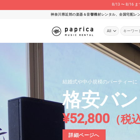
8/13 〜 8
Skip
神奈川県近郊の楽器＆音響機材レンタル、全国宅配レ
to
content
検
索
対
象: