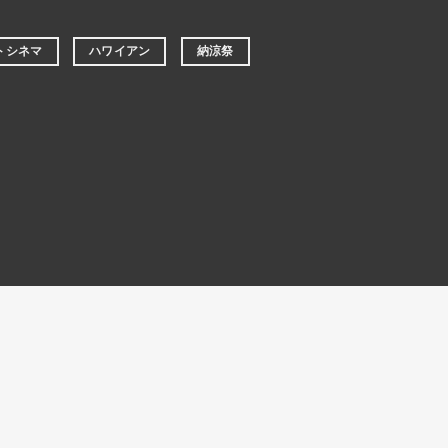
トシネマ
ハワイアン
納涼祭