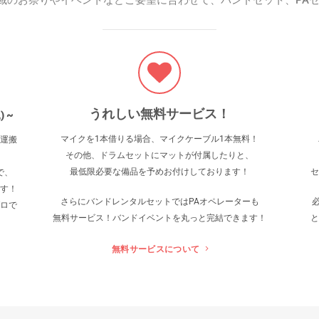
域のお祭りやイベントなどご要望に合わせて、バンドセット、PAセ
うれしい無料サービス！
) ~
マイクを1本借りる場合、マイクケーブル1本無料！
運搬
その他、ドラムセットにマットが付属したりと、
最低限必要な備品を予めお付けしております！
セ
で、
す！
さらにバンドレンタルセットでは
PAオペレーターも
ロで
無料サービス！バンドイベントを丸っと完結できます！
と
無料サービスについて