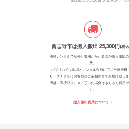
結婚式の二次会や文化祭、地
習志野市は搬入搬出 25
,300
円
(税込
機材レンタルで意外と費用がかかるのが搬入搬出の
費。
パプリカでは地域とレンタル金額に応じた運搬費
リーズナブルにお客様のご依頼先までお届け致しま
店舗に直接取りに来て頂いた場合はもちろん費用ゼ
す。
搬入搬出費用について