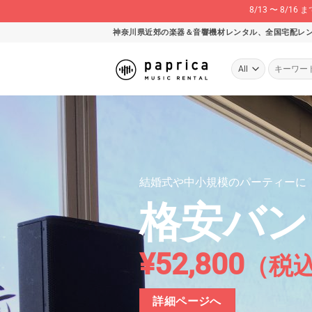
8/13 〜 8
Skip
神奈川県近郊の楽器＆音響機材レンタル、全国宅配レ
to
content
検
索
対
象: