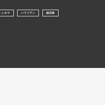
トシネマ
ハワイアン
納涼祭