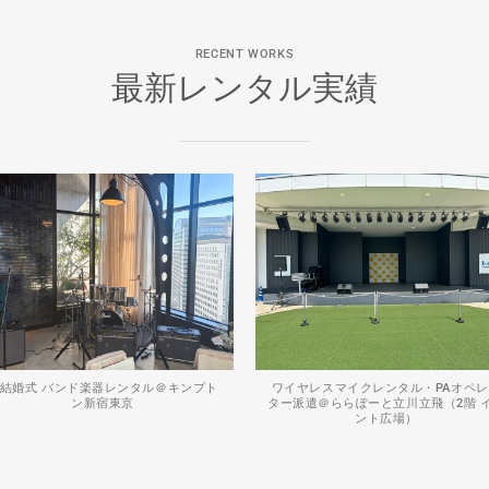
RECENT WORKS
最新レンタル実績
結婚式 バンド楽器レンタル＠キンプト
ワイヤレスマイクレンタル・PAオペ
ン新宿東京
ター派遣＠ららぽーと立川立飛（2階 
ント広場）