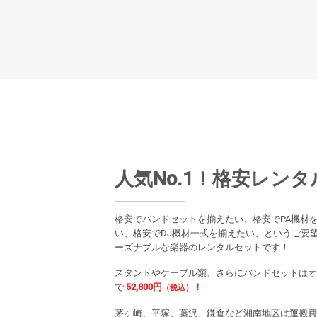
人気No.1！格安レン
格安でバンドセットを揃えたい、格安でPA機材
い、格安でDJ機材一式を揃えたい、というご要
ーズナブルな楽器のレンタルセットです！
スタンドやケーブル類、さらにバンドセットはオ
で
52,800円
！
（税込）
茅ヶ崎、平塚、藤沢、鎌倉など湘南地区は運搬費