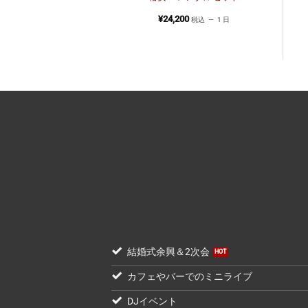
ム】
200
¥
24,200
税込
1 日
税込
1 日
結婚式余興＆2次会
カフェやバーでのミニライブ
DJイベント