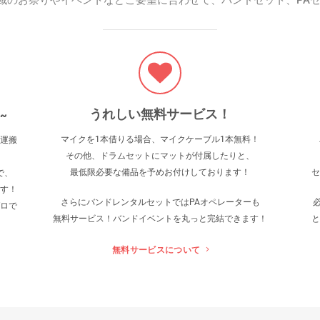
域のお祭りやイベントなどご要望に合わせて、バンドセット、PAセ
うれしい無料サービス！
 ~
マイクを1本借りる場合、マイクケーブル1本無料！
運搬
その他、ドラムセットにマットが付属したりと、
最低限必要な備品を予めお付けしております！
セ
で、
す！
さらにバンドレンタルセットでは
PAオペレーターも
ロで
無料サービス！バンドイベントを丸っと完結できます！
と
無料サービスについて