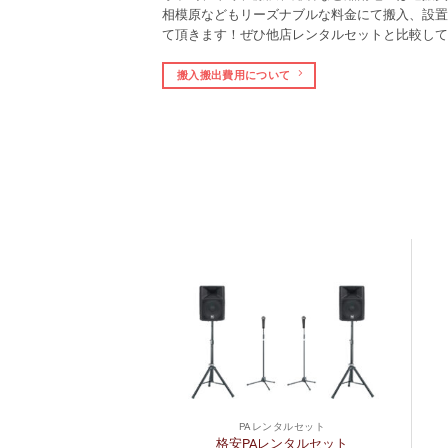
相模原などもリーズナブルな料金にて搬入、設置
て頂きます！ぜひ他店レンタルセットと比較して
搬入搬出費用について
レンタルセット
PAレンタルセット
ンタルセット【コラ
格安PAレンタルセット