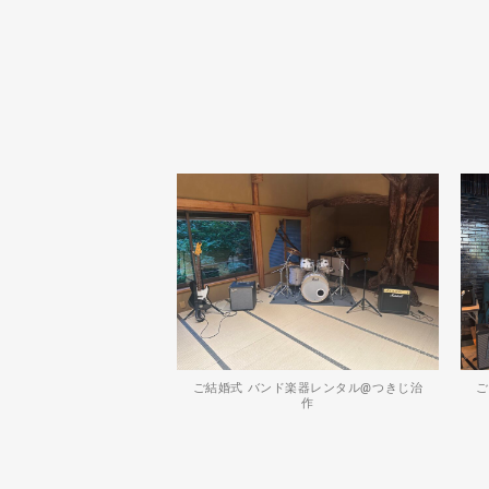
ご結婚式 バンド楽器レンタル@つきじ治
ご
作