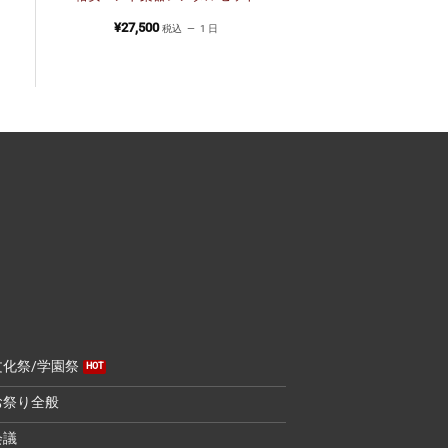
¥
27,500
税込
1 日
文化祭/学園祭
お祭り全般
会議