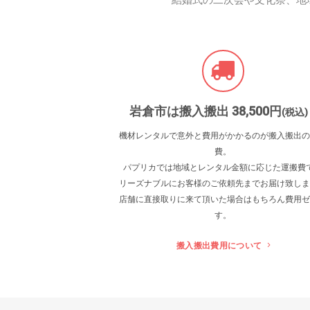
結婚式の二次会や文化祭、地
岩倉市は搬入搬出 38
,500
円
(税込)
機材レンタルで意外と費用がかかるのが搬入搬出の
費。
パプリカでは地域とレンタル金額に応じた運搬費
リーズナブルにお客様のご依頼先までお届け致しま
店舗に直接取りに来て頂いた場合はもちろん費用ゼ
す。
搬入搬出費用について