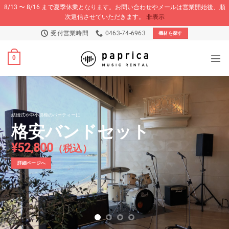
8/13 〜 8/16 まで夏季休業となります。お問い合わせやメールは営業開始後、順
次返信させていただきます。
非表示
Skip
受付営業時間
0463-74-6963
機材を探す
to
content
0
各種イベント音響
承ります
お問い合わせページへ