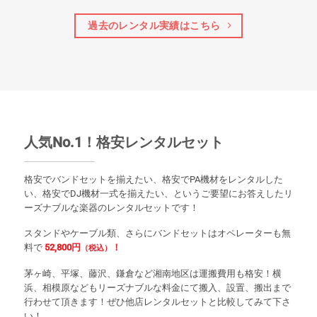
過去のレンタル実績はこちら
人気No.1！格安レンタルセット
格安でバンドセットを揃えたい、格安でPA機材をレンタルした
い、格安でDJ機材一式を揃えたい、というご要望にお答えしたリ
ーズナブルな楽器のレンタルセットです！
スタンドやケーブル類、さらにバンドセットはオペレーターも無
料で
52,800円
！
（税込）
茅ヶ崎、平塚、藤沢、鎌倉など湘南地区は運搬費用も格安！横
浜、相模原などもリーズナブルな料金にて搬入、設置、搬出まで
行わせて頂きます！ぜひ他店レンタルセットと比較してみて下さ
い！