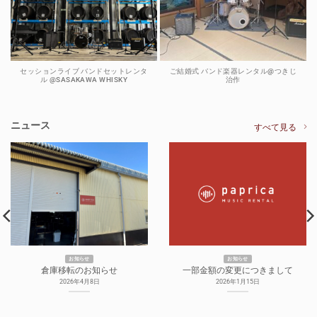
セッションライブ バンドセットレンタ
ご結婚式 バンド楽器レンタル@つきじ
ル @SASAKAWA WHISKY
治作
ニュース
すべて見る
お知らせ
お知らせ
倉庫移転のお知らせ
一部金額の変更につきまして
2026年4月8日
2026年1月15日