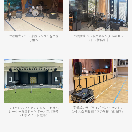
ご結婚式 バンド楽器レンタル@つき
ご結婚式 バンド楽器レンタル＠キン
じ治作
プトン新宿東京
ワイヤレスマイクレンタル・PAオペ
卒業式のサプライズ バンドセットレ
レーター派遣＠ららぽーと立川立飛
ンタル@世田谷区内の学校（体育館）
（2階 イベント広場）