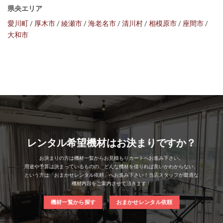
県央エリア
愛川町
/
厚木市
/
綾瀬市
/
海老名市
/
清川村
/
相模原市
/
座間市
/
大和市
レンタル希望機材はお決まりですか？
お決まりの方は機材一覧からお見積もりカートへお進み下さい。
用途や予算は決まっているものの、どんな機材を借りれば良いかわからない、
という方は「おまかせレンタル依頼」へお進み下さい！当店スタッフが最適な
機材内容をご案内させて頂きます！
機材一覧から探す
おまかせレンタル依頼