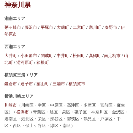
神奈川県
湘南エリア
茅ヶ崎市
/
藤沢市
/
平塚市
/
大磯町
/
二宮町
/
寒川町
/
秦野市
/
伊
勢原市
西湘エリア
大井町
/
小田原市
/
開成町
/
中井町
/
松田町
/
真鶴町
/
南足柄市
/
山
北町
/
湯河原町
/
箱根町
横須賀三浦エリア
鎌倉市
/
逗子市
/
葉山町
/
三浦市
/
横須賀市
横浜川崎エリア
川崎市
（川崎区・幸区・中原区・高津区・多摩区・宮前区・麻生
区） /
横浜市
（青葉区・旭区・泉区・磯子区・神奈川区・金沢区・
港南区・港北区・栄区・瀬谷区・都筑区・鶴見区・戸塚区・中
区・西区・保土ケ谷区・緑区・南区）