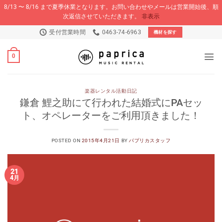
8/13 〜 8/16 まで夏季休業となります。お問い合わせやメールは営業開始後、順
次返信させていただきます。
非表示
Skip
受付営業時間
0463-74-6963
機材を探す
to
content
0
楽器レンタル活動日記
鎌倉 鯉之助にて行われた結婚式にPAセッ
ト、オペレーターをご利用頂きました！
POSTED ON
2015年4月21日
BY
パプリカスタッフ
21
4月