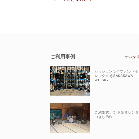
ご利用事例
すべて
セッションライブ バンド
レンタル @SASAKAWA
WHISKY
ご結婚式 バンド楽器レンタ
つきじ治作