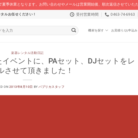
/16 まで夏季休業となります。お問い合わせやメールは営業開始後、順次返信させてい
受付営業時間
0463-74-6963
ンタルお任せください！
機材を探す
お見積り/お申込み
楽器レンタル活動日記
イベントに、PAセット、DJセットをレ
ルさせて頂きました！
ED ON
2013年8月10日
BY
パプリカスタッフ