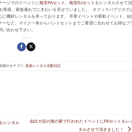
テージでのイベントに
格安PAセット
、
格安DJセット
をレンタルさせて頂
のお客様、家族連れでにぎわいを見せていました。 オフィスパプリカで
心に機材レンタルを承っております。 卒業イベントや新歓イベント、結
ナーなど、マイク一本からバンドセットまでご要望に合わせてお得なプ
お問い合わせ下さい。
投稿のカテゴリ:
楽器レンタル活動日記
由比ガ浜の海の家で行われたイベントにPAセットをレ
をレンタル
タルさせて頂きました！