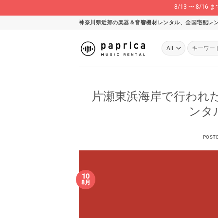
8/13 〜 8
Skip
神奈川県近郊の楽器＆音響機材レンタル、全国宅配レ
to
content
検
索
対
象:
片瀬東浜海岸で行われた
ンタ
POST
10
8月