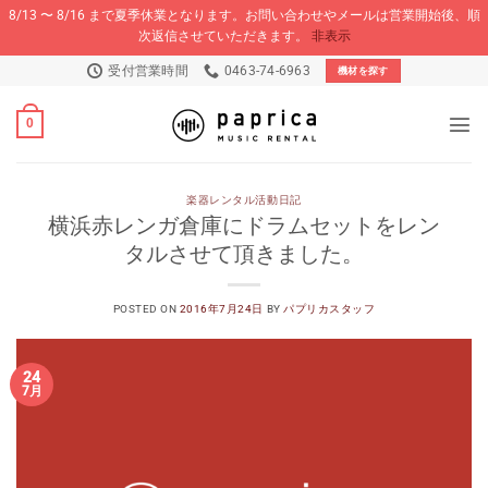
8/13 〜 8/16 まで夏季休業となります。お問い合わせやメールは営業開始後、順
次返信させていただきます。
非表示
Skip
受付営業時間
0463-74-6963
機材を探す
to
content
0
楽器レンタル活動日記
横浜赤レンガ倉庫にドラムセットをレン
タルさせて頂きました。
POSTED ON
2016年7月24日
BY
パプリカスタッフ
24
7月