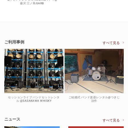
藤沢 江ノ島GARB
ご利用事例
すべて見る
セッションライブ バンドセットレンタ
ご結婚式 バンド楽器レンタル@つきじ
ル @SASAKAWA WHISKY
治作
ニュース
すべて見る