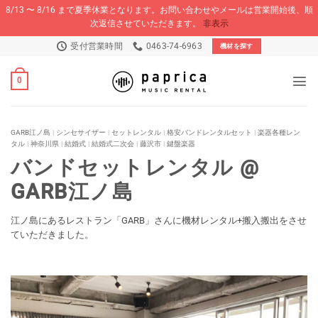
8/13 〜 8/16 まで夏季休業となります。お問い合わせやメールは営業開始後、順
次返信させていただきます。
非表示
Skip
受付営業時間
0463-74-6963
機材を探す
to
content
0
GARB江ノ島
|
シンセサイザー
|
セットレンタル
|
格安バンドレンタルセット
|
楽器各種レン
タル
|
神奈川県
|
結婚式
|
結婚式二次会
|
藤沢市
|
鍵盤楽器
バンドセットレンタル @
GARB江ノ島
江ノ島にあるレストラン「GARB」さんに機材レンタル+搬入搬出をさせ
ていただきました。