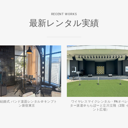
RECENT WORKS
最新レンタル実績
結婚式 バンド楽器レンタル＠キンプト
ワイヤレスマイクレンタル・PAオペ
ン新宿東京
ター派遣＠ららぽーと立川立飛（2階 
ント広場）