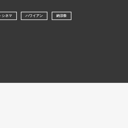
トシネマ
ハワイアン
納涼祭