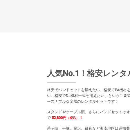
人気No.1！格安レン
格安でバンドセットを揃えたい、格安でPA機材
い、格安でDJ機材一式を揃えたい、というご要
ーズナブルな楽器のレンタルセットです！
スタンドやケーブル類、さらにバンドセットはオ
で
52,800円
！
（税込）
茅ヶ崎、平塚、藤沢、鎌倉など湘南地区は運搬費