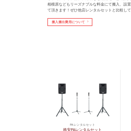
相模原などもリーズナブルな料金にて搬入、設置
て頂きます！ぜひ他店レンタルセットと比較して
搬入搬出費用について
レンタルセット
PAレンタルセット
ンタルセット【コラ
格安PAレンタルセット