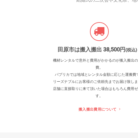
結婚式の二次会や文化祭、地
田原市は搬入搬出 38
,500
円
(税込)
機材レンタルで意外と費用がかかるのが搬入搬出の
費。
パプリカでは地域とレンタル金額に応じた運搬費
リーズナブルにお客様のご依頼先までお届け致しま
店舗に直接取りに来て頂いた場合はもちろん費用ゼ
す。
搬入搬出費用について