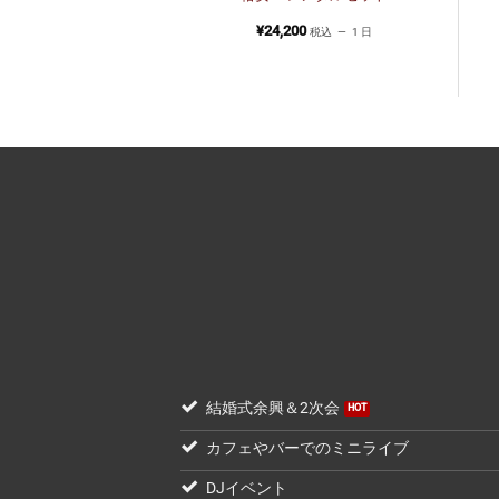
ム】
200
¥
24,200
税込
1 日
税込
1 日
結婚式余興＆2次会
カフェやバーでのミニライブ
DJイベント