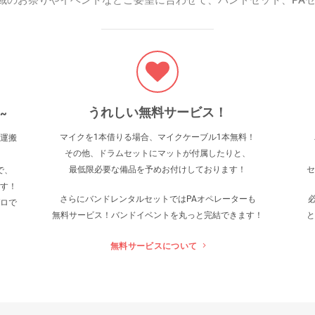
域のお祭りやイベントなどご要望に合わせて、バンドセット、PAセ
うれしい無料サービス！
 ~
マイクを1本借りる場合、マイクケーブル1本無料！
運搬
その他、ドラムセットにマットが付属したりと、
最低限必要な備品を予めお付けしております！
セ
で、
す！
さらにバンドレンタルセットでは
PAオペレーターも
ロで
無料サービス！バンドイベントを丸っと完結できます！
と
無料サービスについて