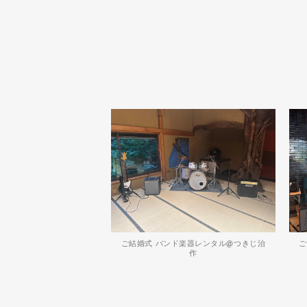
ご結婚式 バンド楽器レンタル@つきじ治
ご
作