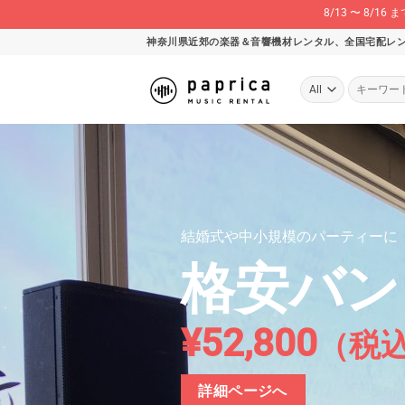
8/13 〜 8
Skip
神奈川県近郊の楽器＆音響機材レンタル、全国宅配レ
to
content
検
索
対
象:
結婚式や中小規模のパーティーに
格安バン
¥52,800
（税
詳細ページへ