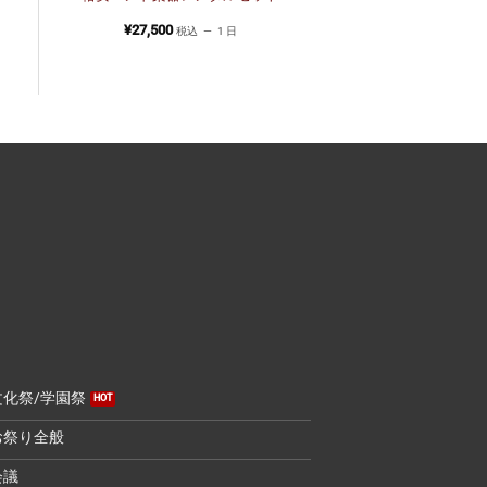
¥
27,500
税込
1 日
文化祭/学園祭
お祭り全般
会議