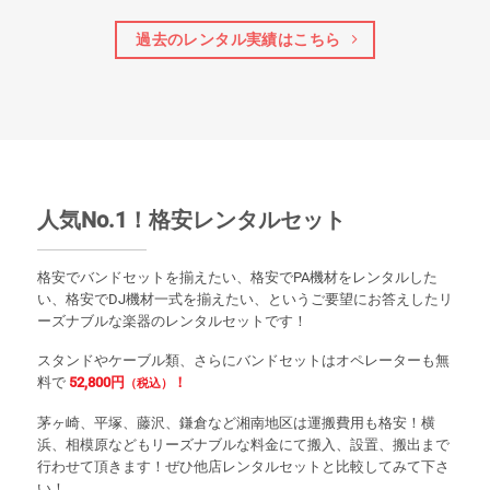
過去のレンタル実績はこちら
人気No.1！格安レンタルセット
格安でバンドセットを揃えたい、格安でPA機材をレンタルした
い、格安でDJ機材一式を揃えたい、というご要望にお答えしたリ
ーズナブルな楽器のレンタルセットです！
スタンドやケーブル類、さらにバンドセットはオペレーターも無
料で
52,800円
！
（税込）
茅ヶ崎、平塚、藤沢、鎌倉など湘南地区は運搬費用も格安！横
浜、相模原などもリーズナブルな料金にて搬入、設置、搬出まで
行わせて頂きます！ぜひ他店レンタルセットと比較してみて下さ
い！