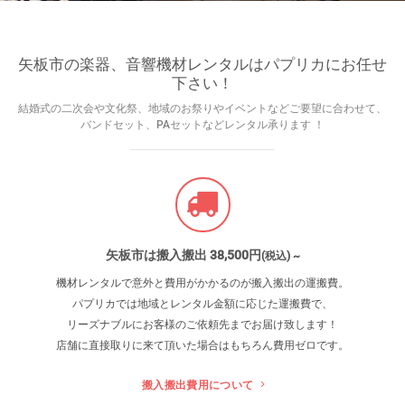
矢板市の楽器、音響機材レンタルはパプリカにお任せ
下さい！
結婚式の二次会や文化祭、地域のお祭りやイベントなどご要望に合わせて、
バンドセット、PAセットなどレンタル承ります ！
矢板市は搬入搬出 38
,500
円
(税込) ~
機材レンタルで意外と費用がかかるのが搬入搬出の運搬費。
パプリカでは地域とレンタル金額に応じた運搬費で、
リーズナブルにお客様のご依頼先までお届け致します！
店舗に直接取りに来て頂いた場合はもちろん費用ゼロです。
搬入搬出費用について