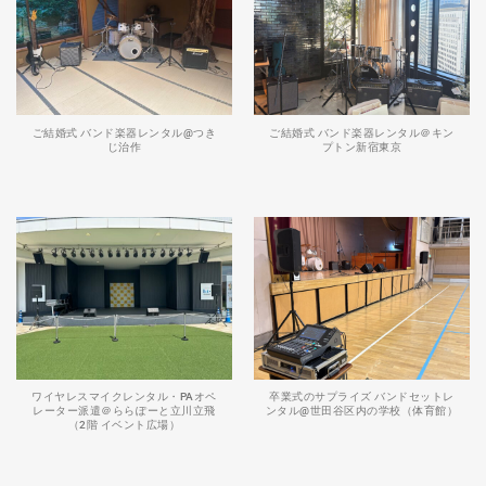
ご結婚式 バンド楽器レンタル@つき
ご結婚式 バンド楽器レンタル＠キン
じ治作
プトン新宿東京
ワイヤレスマイクレンタル・PAオペ
卒業式のサプライズ バンドセットレ
レーター派遣＠ららぽーと立川立飛
ンタル@世田谷区内の学校（体育館）
（2階 イベント広場）