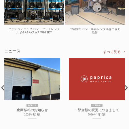
セッションライブ バンドセットレンタ
ご結婚式 バンド楽器レンタル@つきじ
ル @SASAKAWA WHISKY
治作
ニュース
すべて見る
お知らせ
お知らせ
倉庫移転のお知らせ
一部金額の変更につきまして
2026年4月8日
2026年1月15日