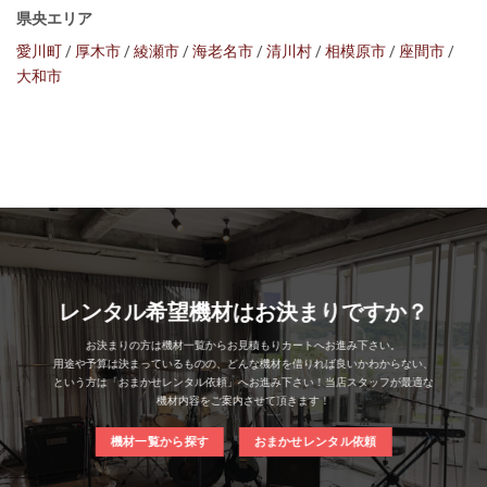
県央エリア
愛川町
/
厚木市
/
綾瀬市
/
海老名市
/
清川村
/
相模原市
/
座間市
/
大和市
レンタル希望機材はお決まりですか？
お決まりの方は機材一覧からお見積もりカートへお進み下さい。
用途や予算は決まっているものの、どんな機材を借りれば良いかわからない、
という方は「おまかせレンタル依頼」へお進み下さい！当店スタッフが最適な
機材内容をご案内させて頂きます！
機材一覧から探す
おまかせレンタル依頼