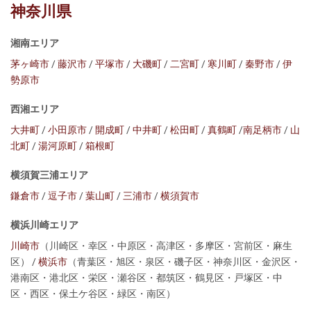
神奈川県
湘南エリア
茅ヶ崎市
/
藤沢市
/
平塚市
/
大磯町
/
二宮町
/
寒川町
/
秦野市
/
伊
勢原市
西湘エリア
大井町
/
小田原市
/
開成町
/
中井町
/
松田町
/
真鶴町
/
南足柄市
/
山
北町
/
湯河原町
/
箱根町
横須賀三浦エリア
鎌倉市
/
逗子市
/
葉山町
/
三浦市
/
横須賀市
横浜川崎エリア
川崎市
（川崎区・幸区・中原区・高津区・多摩区・宮前区・麻生
区） /
横浜市
（青葉区・旭区・泉区・磯子区・神奈川区・金沢区・
港南区・港北区・栄区・瀬谷区・都筑区・鶴見区・戸塚区・中
区・西区・保土ケ谷区・緑区・南区）