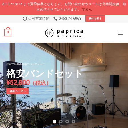
8/13 〜 8/16 まで夏季休業となります。お問い合わせやメールは営業開始後、順
次返信させていただきます。
非表示
Skip
受付営業時間
0463-74-6963
機材を探す
to
content
0
各種イベント音響
承ります
お問い合わせページへ